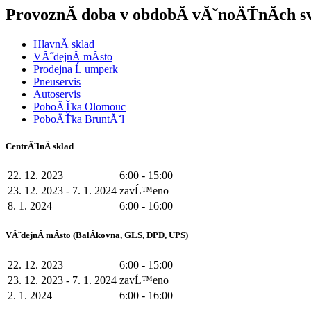
ProvoznĂ­ doba v obdobĂ­ vĂˇnoÄŤnĂ­ch 
HlavnĂ­ sklad
VĂ˝dejnĂ­ mĂ­sto
Prodejna Ĺ umperk
Pneuservis
Autoservis
PoboÄŤka Olomouc
PoboÄŤka BruntĂˇl
CentrĂˇlnĂ­ sklad
22. 12. 2023
6:00 - 15:00
23. 12. 2023 - 7. 1. 2024
zavĹ™eno
8. 1. 2024
6:00 - 16:00
VĂ˝dejnĂ­ mĂ­sto (BalĂ­kovna, GLS, DPD, UPS)
22. 12. 2023
6:00 - 15:00
23. 12. 2023 - 7. 1. 2024
zavĹ™eno
2. 1. 2024
6:00 - 16:00