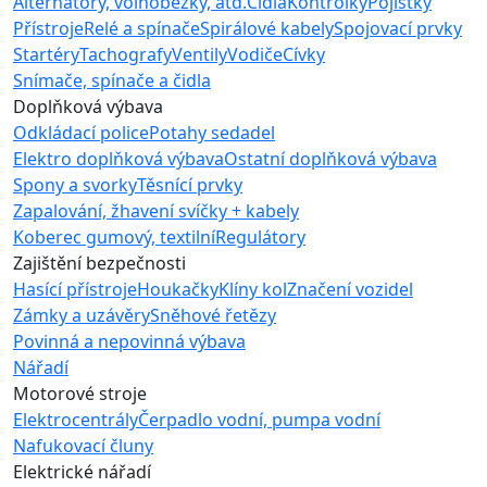
Alternátory, volnoběžky, atd.
Čidla
Kontrolky
Pojistky
Přístroje
Relé a spínače
Spirálové kabely
Spojovací prvky
Startéry
Tachografy
Ventily
Vodiče
Cívky
Snímače, spínače a čidla
Doplňková výbava
Odkládací police
Potahy sedadel
Elektro doplňková výbava
Ostatní doplňková výbava
Spony a svorky
Těsnící prvky
Zapalování, žhavení svíčky + kabely
Koberec gumový, textilní
Regulátory
Zajištění bezpečnosti
Hasící přístroje
Houkačky
Klíny kol
Značení vozidel
Zámky a uzávěry
Sněhové řetězy
Povinná a nepovinná výbava
Nářadí
Motorové stroje
Elektrocentrály
Čerpadlo vodní, pumpa vodní
Nafukovací čluny
Elektrické nářadí