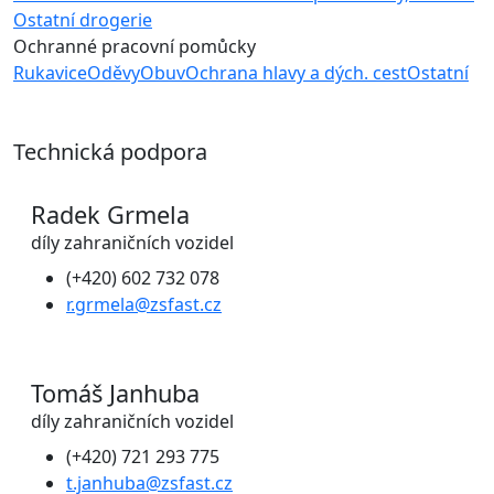
Ostatní drogerie
Ochranné pracovní pomůcky
Rukavice
Oděvy
Obuv
Ochrana hlavy a dých. cest
Ostatní
Technická podpora
Radek Grmela
díly zahraničních vozidel
(+420) 602 732 078
r.grmela@zsfast.cz
Tomáš Janhuba
díly zahraničních vozidel
(+420) 721 293 775
t.janhuba@zsfast.cz