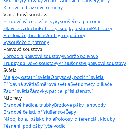
Skla, kryty, držáky zrcátek
Autoskla, bausety, lišty
Klínové a drážkové řemeny
Vzduchová soustava
Brzdové válce a válečky
Vysoušeče a patrony
Hlavice vzduchu
Kohouty, spojky, ostatní
PA trubky
Posilovače, brzdiče
Ventily, regulátory
Vysoušeče a patrony
Palivová soustava
Čerpadla palivové soustavy
Nádrže palivové
Trubky palivové soustavy
Příslušenství palivové soustavy
Světla
Majáky, ostatní světla
Obrysová, poziční světla
Přídavná světla
Směrová světla
Světlomety, blikače
Zadní světla
Žárovky, patice, příslušenství
Nápravy
Brzdové hadice, trubky
Brzdové páky, lanovody
Brzdové čelisti, příslušenství
Čepy
Náboj kola, ložisko kola
Poloosy, diferenciál, klouby
Těsnění, podložky
Tyče vodící