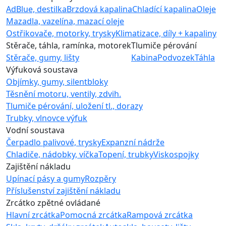
AdBlue, destilka
Brzdová kapalina
Chladící kapalina
Oleje
Mazadla, vazelína, mazací oleje
Ostřikovače, motorky, trysky
Klimatizace, díly + kapaliny
Stěrače, táhla, ramínka, motorek
Tlumiče pérování
Stěrače, gumy, lišty
Kabina
Podvozek
Táhla
Výfuková soustava
Objímky, gumy, silentbloky
Těsnění motoru, ventily, zdvih.
Tlumiče pérování, uložení tl., dorazy
Trubky, vlnovce výfuk
Vodní soustava
Čerpadlo palivové, trysky
Expanzní nádrže
Chladiče, nádobky, víčka
Topení, trubky
Viskospojky
Zajištění nákladu
Upínací pásy a gumy
Rozpěry
Příslušenství zajištění nákladu
Zrcátko zpětné ovládané
Hlavní zrcátka
Pomocná zrcátka
Rampová zrcátka