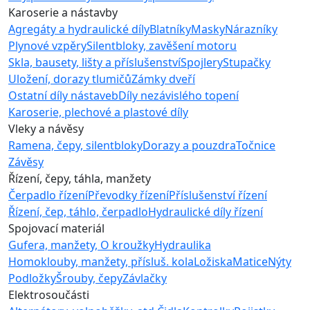
Karoserie a nástavby
Agregáty a hydraulické díly
Blatníky
Masky
Nárazníky
Plynové vzpěry
Silentbloky, zavěšení motoru
Skla, bausety, lišty a příslušenství
Spojlery
Stupačky
Uložení, dorazy tlumičů
Zámky dveří
Ostatní díly nástaveb
Díly nezávislého topení
Karoserie, plechové a plastové díly
Vleky a návěsy
Ramena, čepy, silentbloky
Dorazy a pouzdra
Točnice
Závěsy
Řízení, čepy, táhla, manžety
Čerpadlo řízení
Převodky řízení
Příslušenství řízení
Řízení, čep, táhlo, čerpadlo
Hydraulické díly řízení
Spojovací materiál
Gufera, manžety, O kroužky
Hydraulika
Homoklouby, manžety, přísluš. kola
Ložiska
Matice
Nýty
Podložky
Šrouby, čepy
Závlačky
Elektrosoučásti