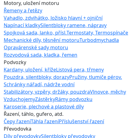
Motory, uložení motoru
Řemeny a řetězy
Vahadlo, zdvihátko, ložisko hlavní + ojniční
Napínací kladky
Silentbloky ramene, nápravy
Spojková sada, lanko, přísl.
Termostaty, Termospínače
Mechanické díly, těsnění motoru
Turbodmychadla
Opravárenské sady motoru
Rozvodová sada, kladka, řemen
Podvozky
Kardany, uložení, kříže
Listová pera, třmeny
Pouzdra, silentbloky, dorazy
Pružiny, tlumiče pérov.
Schránky nářadí, nádrže vodní
Stabilizátory, vzpěry, držáky, pouzdra
Vlnovce, měchy
Vzduchojemy
Zástěrky
Rámy podvozku
Karoserie, plechové a plastové díly
Řazení, táhlo, gufero, atd.
Čepy řazení
Táhla řazení
Příslušenství řazení
Převodovka
Díly převodovky
Silentbloky převodovky