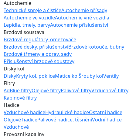
Autochemie
Technické spreje a čističe
Autochemie přísady
Autochemie ve vozidle
Autochemie vně vozidla
Lepidla, tmely, barvy
Autochemie příslušenství
Brzdová soustava
Brzdové regulátory, omezovače
Brzdové desky, příslušenství
Brzdové kotouče, bubny
Brzdové třmeny a oprav. sady
Příslušenství brzdové soustavy
Disky kol
Disky
Kryty kol, poklice
Matice kol
Šrouby kol
Ventily
Filtry
AdBlue filtry
Olejové filtry
Palivové filtry
Vzduchové filtry
Kabinové filtry
Hadice
Vzduchové hadice
Hydraulické hadice
Ostatní hadice
Olejové hadice
Palivové hadice, těsnění
Vodní hadice
Vzduchové
Provozní kapaliny