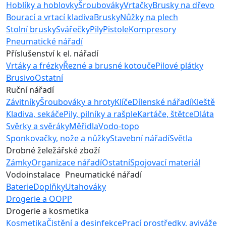
Hoblíky a hoblovky
Šroubováky
Vrtačky
Brusky na dřevo
Bourací a vrtací kladiva
Brusky
Nůžky na plech
Stolní brusky
Svářečky
Pily
Pistole
Kompresory
Pneumatické nářadí
Příslušenství k el. nářadí
Vrtáky a frézky
Řezné a brusné kotouče
Pilové plátky
Brusivo
Ostatní
Ruční nářadí
Závitníky
Šroubováky a hroty
Klíče
Dílenské nářadí
Kleště
Kladiva, sekáče
Pily, pilníky a rašple
Kartáče, štětce
Dláta
Svěrky a svěráky
Měřidla
Vodo-topo
Sponkovačky, nože a nůžky
Stavební nářadí
Světla
Drobné želežářské zboží
Zámky
Organizace nářadí
Ostatní
Spojovací materiál
Vodoinstalace
Pneumatické nářadí
Baterie
Doplňky
Utahováky
Drogerie a OOPP
Drogerie a kosmetika
Kosmetika
Čistění a desinfekce
Prací prostředky, aviváže