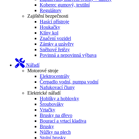
Koberec gumový, textilní
Regulátory
Zajištění bezpečnosti
Hasící přístroje
Houkačky
Klíny kol
Značení vozidel
Zámky a uzávěry
Sněhové řetězy
Povinná a nepovinná výbava
Nářadí
Motorové stroje
Elektrocentrály
Čerpadlo vodní, pumpa vodní
Nafukovací čluny
Elektrické nářadí
Hoblíky a hoblovky
Šroubováky
Vrtačky
Brusky na dřevo
Bourací a vrtací kladiva
Brusky
Nůžky na plech
Stolní brusky