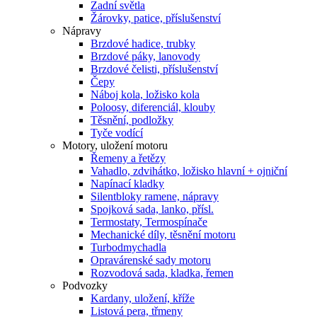
Zadní světla
Žárovky, patice, příslušenství
Nápravy
Brzdové hadice, trubky
Brzdové páky, lanovody
Brzdové čelisti, příslušenství
Čepy
Náboj kola, ložisko kola
Poloosy, diferenciál, klouby
Těsnění, podložky
Tyče vodící
Motory, uložení motoru
Řemeny a řetězy
Vahadlo, zdvihátko, ložisko hlavní + ojniční
Napínací kladky
Silentbloky ramene, nápravy
Spojková sada, lanko, přísl.
Termostaty, Termospínače
Mechanické díly, těsnění motoru
Turbodmychadla
Opravárenské sady motoru
Rozvodová sada, kladka, řemen
Podvozky
Kardany, uložení, kříže
Listová pera, třmeny