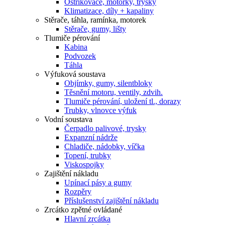
Ostřikovače, motorky, trysky
Klimatizace, díly + kapaliny
Stěrače, táhla, ramínka, motorek
Stěrače, gumy, lišty
Tlumiče pérování
Kabina
Podvozek
Táhla
Výfuková soustava
Objímky, gumy, silentbloky
Těsnění motoru, ventily, zdvih.
Tlumiče pérování, uložení tl., dorazy
Trubky, vlnovce výfuk
Vodní soustava
Čerpadlo palivové, trysky
Expanzní nádrže
Chladiče, nádobky, víčka
Topení, trubky
Viskospojky
Zajištění nákladu
Upínací pásy a gumy
Rozpěry
Příslušenství zajištění nákladu
Zrcátko zpětné ovládané
Hlavní zrcátka