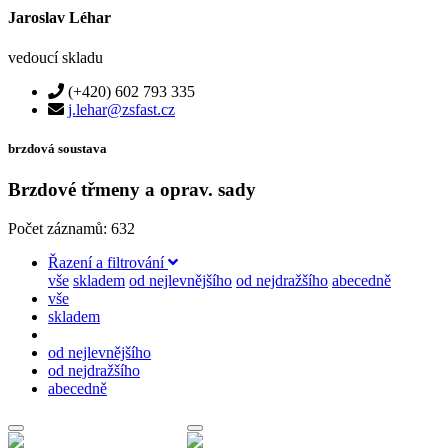
Jaroslav Léhar
vedoucí skladu
(+420) 602 793 335
j.lehar@zsfast.cz
brzdová soustava
Brzdové třmeny a oprav. sady
Počet záznamů: 632
Řazení a filtrování
vše
skladem
od nejlevnějšího
od nejdražšího
abecedně
vše
skladem
od nejlevnějšího
od nejdražšího
abecedně