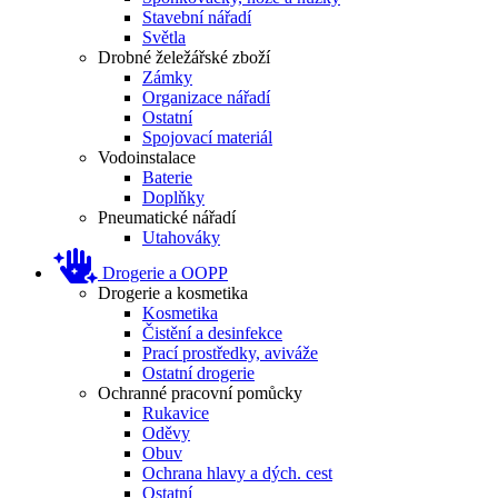
Stavební nářadí
Světla
Drobné želežářské zboží
Zámky
Organizace nářadí
Ostatní
Spojovací materiál
Vodoinstalace
Baterie
Doplňky
Pneumatické nářadí
Utahováky
Drogerie a OOPP
Drogerie a kosmetika
Kosmetika
Čistění a desinfekce
Prací prostředky, aviváže
Ostatní drogerie
Ochranné pracovní pomůcky
Rukavice
Oděvy
Obuv
Ochrana hlavy a dých. cest
Ostatní