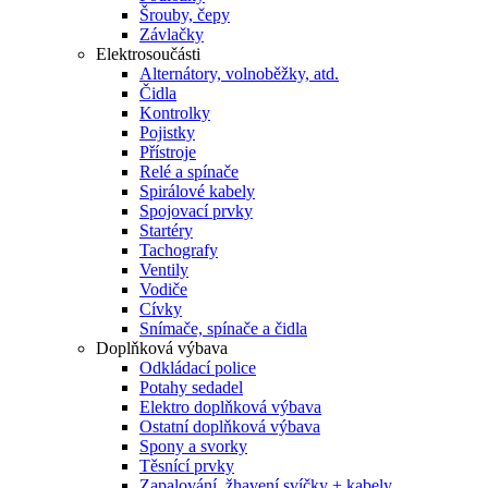
Šrouby, čepy
Závlačky
Elektrosoučásti
Alternátory, volnoběžky, atd.
Čidla
Kontrolky
Pojistky
Přístroje
Relé a spínače
Spirálové kabely
Spojovací prvky
Startéry
Tachografy
Ventily
Vodiče
Cívky
Snímače, spínače a čidla
Doplňková výbava
Odkládací police
Potahy sedadel
Elektro doplňková výbava
Ostatní doplňková výbava
Spony a svorky
Těsnící prvky
Zapalování, žhavení svíčky + kabely