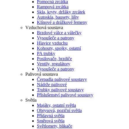
Pomocná zrcátka
Rampová zrcátka
Skla, kryty, držáky zrcátek
Autoskla, bausety, lišty
Klínové a drážkové řemeny
Vzduchová soustava
Brzdové válce a válečky
Vysoušeče a patrony
Hlavice vzduchu
Kohouty, spojky, ostatní
PA trubky
Posilovače, brzdiče
Ventily, regulátory
Vysoušeče a patrony
Palivová soustava
Čerpadla palivové soustavy
Nádrže palivové
Trubky palivové soustavy
Příslušenství palivové soustavy
Světla
Majáky, ostatní světla
Obrysová, poziční světla
Přídavná světla
Směrová světla
Světlomety, blikače