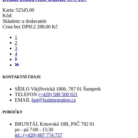
Karta: 52545.00
Kód:
Skladem:
u dodavatele
Cena bez DPH:
2 288,00 Kč
1
2
3
4
KONTAKTNÍ ÚDAJE
SÍDLO
Vikýřovická 1806, 787 01 Šumperk
TELEFON
(+420) 588 500 021
EMAIL
fast@fastintegration.cz
POBOČKY
BRUNTÁL
Krnovská 18B, PSČ 792 01
po - pá 7:00 - 15:30
tel.: (+420) 607 774 757