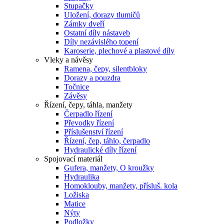
Stupačky
Uložení, dorazy tlumičů
Zámky dveří
Ostatní díly nástaveb
Díly nezávislého topení
Karoserie, plechové a plastové díly
Vleky a návěsy
Ramena, čepy, silentbloky
Dorazy a pouzdra
Točnice
Závěsy
Řízení, čepy, táhla, manžety
Čerpadlo řízení
Převodky řízení
Příslušenství řízení
Řízení, čep, táhlo, čerpadlo
Hydraulické díly řízení
Spojovací materiál
Gufera, manžety, O kroužky
Hydraulika
Homoklouby, manžety, přísluš. kola
Ložiska
Matice
Nýty
Podložky