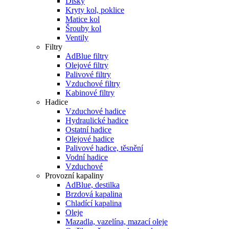
Disky
Kryty kol, poklice
Matice kol
Šrouby kol
Ventily
Filtry
AdBlue filtry
Olejové filtry
Palivové filtry
Vzduchové filtry
Kabinové filtry
Hadice
Vzduchové hadice
Hydraulické hadice
Ostatní hadice
Olejové hadice
Palivové hadice, těsnění
Vodní hadice
Vzduchové
Provozní kapaliny
AdBlue, destilka
Brzdová kapalina
Chladící kapalina
Oleje
Mazadla, vazelína, mazací oleje