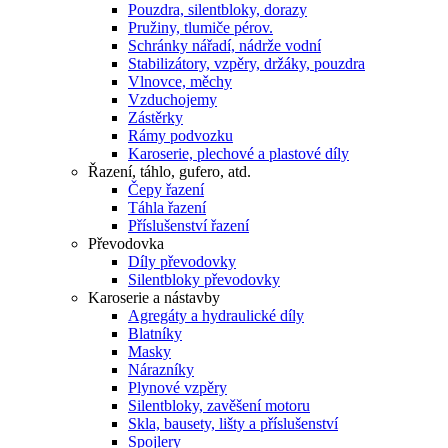
Pouzdra, silentbloky, dorazy
Pružiny, tlumiče pérov.
Schránky nářadí, nádrže vodní
Stabilizátory, vzpěry, držáky, pouzdra
Vlnovce, měchy
Vzduchojemy
Zástěrky
Rámy podvozku
Karoserie, plechové a plastové díly
Řazení, táhlo, gufero, atd.
Čepy řazení
Táhla řazení
Příslušenství řazení
Převodovka
Díly převodovky
Silentbloky převodovky
Karoserie a nástavby
Agregáty a hydraulické díly
Blatníky
Masky
Nárazníky
Plynové vzpěry
Silentbloky, zavěšení motoru
Skla, bausety, lišty a příslušenství
Spojlery