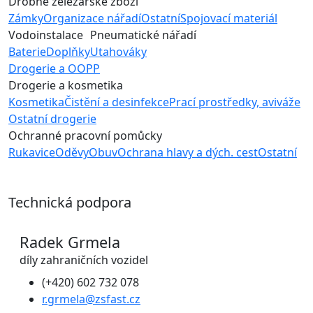
Drobné želežářské zboží
Zámky
Organizace nářadí
Ostatní
Spojovací materiál
Vodoinstalace
Pneumatické nářadí
Baterie
Doplňky
Utahováky
Drogerie a OOPP
Drogerie a kosmetika
Kosmetika
Čistění a desinfekce
Prací prostředky, aviváže
Ostatní drogerie
Ochranné pracovní pomůcky
Rukavice
Oděvy
Obuv
Ochrana hlavy a dých. cest
Ostatní
Technická podpora
Radek Grmela
díly zahraničních vozidel
(+420) 602 732 078
r.grmela@zsfast.cz