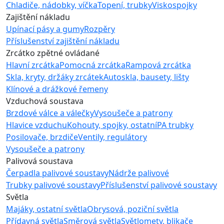
Chladiče, nádobky, víčka
Topení, trubky
Viskospojky
Zajištění nákladu
Upínací pásy a gumy
Rozpěry
Příslušenství zajištění nákladu
Zrcátko zpětné ovládané
Hlavní zrcátka
Pomocná zrcátka
Rampová zrcátka
Skla, kryty, držáky zrcátek
Autoskla, bausety, lišty
Klínové a drážkové řemeny
Vzduchová soustava
Brzdové válce a válečky
Vysoušeče a patrony
Hlavice vzduchu
Kohouty, spojky, ostatní
PA trubky
Posilovače, brzdiče
Ventily, regulátory
Vysoušeče a patrony
Palivová soustava
Čerpadla palivové soustavy
Nádrže palivové
Trubky palivové soustavy
Příslušenství palivové soustavy
Světla
Majáky, ostatní světla
Obrysová, poziční světla
Přídavná světla
Směrová světla
Světlomety, blikače