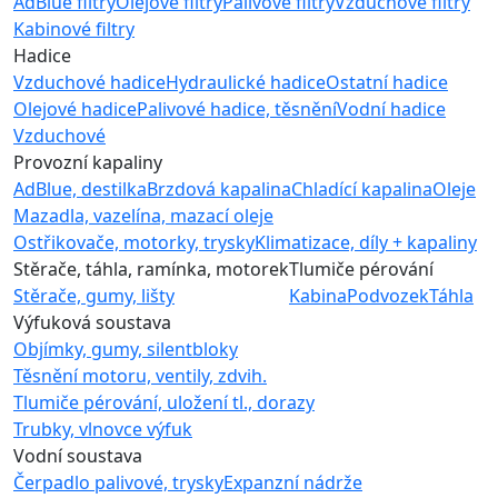
AdBlue filtry
Olejové filtry
Palivové filtry
Vzduchové filtry
Kabinové filtry
Hadice
Vzduchové hadice
Hydraulické hadice
Ostatní hadice
Olejové hadice
Palivové hadice, těsnění
Vodní hadice
Vzduchové
Provozní kapaliny
AdBlue, destilka
Brzdová kapalina
Chladící kapalina
Oleje
Mazadla, vazelína, mazací oleje
Ostřikovače, motorky, trysky
Klimatizace, díly + kapaliny
Stěrače, táhla, ramínka, motorek
Tlumiče pérování
Stěrače, gumy, lišty
Kabina
Podvozek
Táhla
Výfuková soustava
Objímky, gumy, silentbloky
Těsnění motoru, ventily, zdvih.
Tlumiče pérování, uložení tl., dorazy
Trubky, vlnovce výfuk
Vodní soustava
Čerpadlo palivové, trysky
Expanzní nádrže