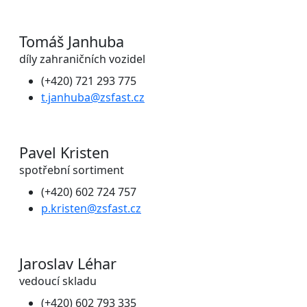
Tomáš Janhuba
díly zahraničních vozidel
(+420) 721 293 775
t.janhuba@zsfast.cz
Pavel Kristen
spotřební sortiment
(+420) 602 724 757
p.kristen@zsfast.cz
Jaroslav Léhar
vedoucí skladu
(+420) 602 793 335