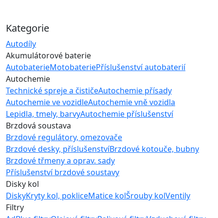
Kategorie
Autodíly
Akumulátorové baterie
Autobaterie
Motobaterie
Příslušenství autobaterií
Autochemie
Technické spreje a čističe
Autochemie přísady
Autochemie ve vozidle
Autochemie vně vozidla
Lepidla, tmely, barvy
Autochemie příslušenství
Brzdová soustava
Brzdové regulátory, omezovače
Brzdové desky, příslušenství
Brzdové kotouče, bubny
Brzdové třmeny a oprav. sady
Příslušenství brzdové soustavy
Disky kol
Disky
Kryty kol, poklice
Matice kol
Šrouby kol
Ventily
Filtry