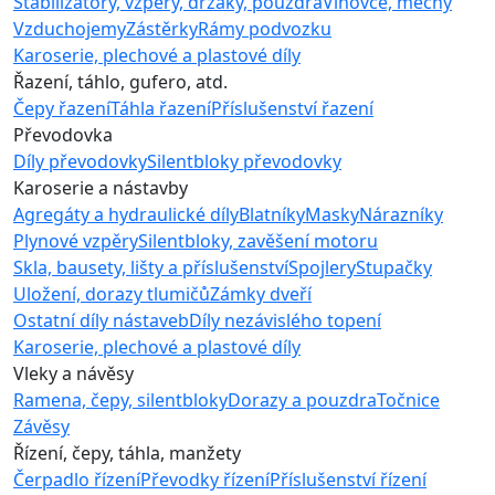
Stabilizátory, vzpěry, držáky, pouzdra
Vlnovce, měchy
Vzduchojemy
Zástěrky
Rámy podvozku
Karoserie, plechové a plastové díly
Řazení, táhlo, gufero, atd.
Čepy řazení
Táhla řazení
Příslušenství řazení
Převodovka
Díly převodovky
Silentbloky převodovky
Karoserie a nástavby
Agregáty a hydraulické díly
Blatníky
Masky
Nárazníky
Plynové vzpěry
Silentbloky, zavěšení motoru
Skla, bausety, lišty a příslušenství
Spojlery
Stupačky
Uložení, dorazy tlumičů
Zámky dveří
Ostatní díly nástaveb
Díly nezávislého topení
Karoserie, plechové a plastové díly
Vleky a návěsy
Ramena, čepy, silentbloky
Dorazy a pouzdra
Točnice
Závěsy
Řízení, čepy, táhla, manžety
Čerpadlo řízení
Převodky řízení
Příslušenství řízení