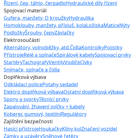
Řízení, čep, táhlo, čerpadlo
Hydraulické díly řízení
Spojovací materiál
Gufera, manžety, O kroužky
Hydraulika
Homoklouby, manžety, přísluš. kola
Ložiska
Matice
Nýty
Podložky
Šrouby, čepy
Závlačky
Elektrosoučásti
Alternátory, volnoběžky, atd.
Čidla
Kontrolky
Pojistky
Přístroje
Relé a spínače
Spirálové kabely
Spojovací prvky
Startéry
Tachografy
Ventily
Vodiče
Cívky
Snímače, spínače a čidla
Doplňková výbava
Odkládací police
Potahy sedadel
Elektro doplňková výbava
Ostatní doplňková výbava
Spony a svorky
Těsnící prvky
Zapalování, žhavení svíčky + kabely
Koberec gumový, textilní
Regulátory
Zajištění bezpečnosti
Hasící přístroje
Houkačky
Klíny kol
Značení vozidel
Zámky a uzávěry
Sněhové řetězy