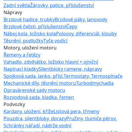
Zadní světla
Žárovky, patice, příslušenství
Nápravy
Brzdové hadice, trubky
Brzdové páky, lanovody
Brzdové čelisti, příslušenství
Čepy
Náboj kola, ložisko kola
Poloosy, diferenciál, klouby
Těsnění, podložky
Tyče vodící
Motory, uložení motoru
Řemeny a řetězy
Vahadlo, zdvihátko, ložisko hlavní + ojniční
Napínací kladky
Silentbloky ramene, nápravy
Spojková sada, lanko, přísl.
Termostaty, Termospínače
Mechanické díly, těsnění motoru
Turbodmychadla
Opravárenské sady motoru
Rozvodová sada, kladka, řemen
Podvozky
Kardany, uložení, kříže
Listová pera, třmeny
Pouzdra, silentbloky, dorazy
Pružiny, tlumiče pérov.
Schránky nářadí, nádrže vodní