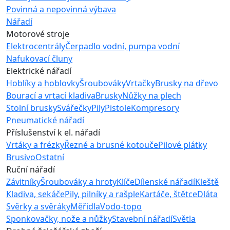
Povinná a nepovinná výbava
Nářadí
Motorové stroje
Elektrocentrály
Čerpadlo vodní, pumpa vodní
Nafukovací čluny
Elektrické nářadí
Hoblíky a hoblovky
Šroubováky
Vrtačky
Brusky na dřevo
Bourací a vrtací kladiva
Brusky
Nůžky na plech
Stolní brusky
Svářečky
Pily
Pistole
Kompresory
Pneumatické nářadí
Příslušenství k el. nářadí
Vrtáky a frézky
Řezné a brusné kotouče
Pilové plátky
Brusivo
Ostatní
Ruční nářadí
Závitníky
Šroubováky a hroty
Klíče
Dílenské nářadí
Kleště
Kladiva, sekáče
Pily, pilníky a rašple
Kartáče, štětce
Dláta
Svěrky a svěráky
Měřidla
Vodo-topo
Sponkovačky, nože a nůžky
Stavební nářadí
Světla