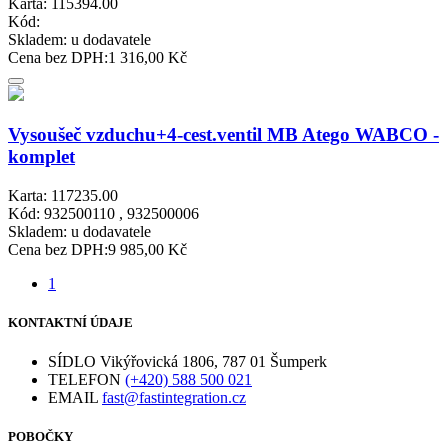
Karta: 115394.00
Kód:
Skladem:
u dodavatele
Cena bez DPH:
1 316,00 Kč
Vysoušeč vzduchu+4-cest.ventil MB Atego WABCO -
komplet
Karta: 117235.00
Kód: 932500110 , 932500006
Skladem:
u dodavatele
Cena bez DPH:
9 985,00 Kč
1
KONTAKTNÍ ÚDAJE
SÍDLO
Vikýřovická 1806, 787 01 Šumperk
TELEFON
(+420) 588 500 021
EMAIL
fast@fastintegration.cz
POBOČKY