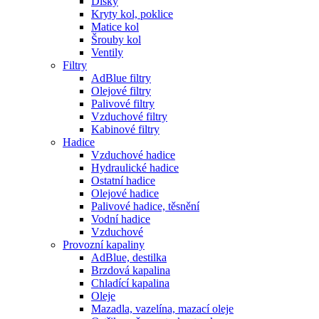
Disky
Kryty kol, poklice
Matice kol
Šrouby kol
Ventily
Filtry
AdBlue filtry
Olejové filtry
Palivové filtry
Vzduchové filtry
Kabinové filtry
Hadice
Vzduchové hadice
Hydraulické hadice
Ostatní hadice
Olejové hadice
Palivové hadice, těsnění
Vodní hadice
Vzduchové
Provozní kapaliny
AdBlue, destilka
Brzdová kapalina
Chladící kapalina
Oleje
Mazadla, vazelína, mazací oleje