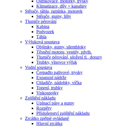
Ostřikovače, motorky, trysky
Klimatizace, díly + kapaliny
Stěrače, táhla, ramínka, motorek
Stěrače, gumy, lišty
Tlumiče pérování
Kabina
Podvozek
Táhla
Výfuková soustava
Objímky, gumy, silentbloky
Těsnění motoru, ventily, zdvih.
Tlumiče pérování, uložení tl., dorazy
Trubky, vlnovce výfuk
Vodní soustava
Čerpadlo palivové, trysky
Expanzní nádrže
Chladiče, nádobky, víčka
Topení, trubky
Viskospojky
Zajištění nákladu
Upínací pásy a gumy
Rozpěry
Příslušenství zajištění nákladu
Zrcátko zpětné ovládané
Hlavní zrcátka