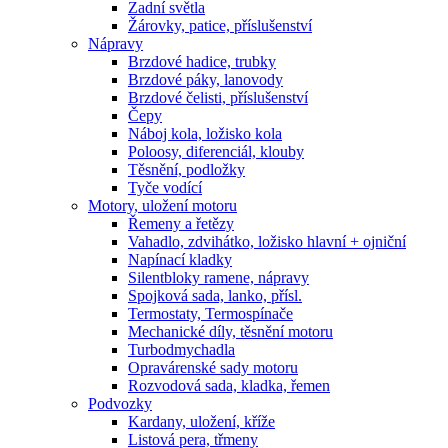
Zadní světla
Žárovky, patice, příslušenství
Nápravy
Brzdové hadice, trubky
Brzdové páky, lanovody
Brzdové čelisti, příslušenství
Čepy
Náboj kola, ložisko kola
Poloosy, diferenciál, klouby
Těsnění, podložky
Tyče vodící
Motory, uložení motoru
Řemeny a řetězy
Vahadlo, zdvihátko, ložisko hlavní + ojniční
Napínací kladky
Silentbloky ramene, nápravy
Spojková sada, lanko, přísl.
Termostaty, Termospínače
Mechanické díly, těsnění motoru
Turbodmychadla
Opravárenské sady motoru
Rozvodová sada, kladka, řemen
Podvozky
Kardany, uložení, kříže
Listová pera, třmeny