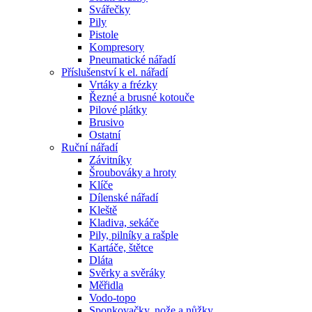
Svářečky
Pily
Pistole
Kompresory
Pneumatické nářadí
Příslušenství k el. nářadí
Vrtáky a frézky
Řezné a brusné kotouče
Pilové plátky
Brusivo
Ostatní
Ruční nářadí
Závitníky
Šroubováky a hroty
Klíče
Dílenské nářadí
Kleště
Kladiva, sekáče
Pily, pilníky a rašple
Kartáče, štětce
Dláta
Svěrky a svěráky
Měřidla
Vodo-topo
Sponkovačky, nože a nůžky