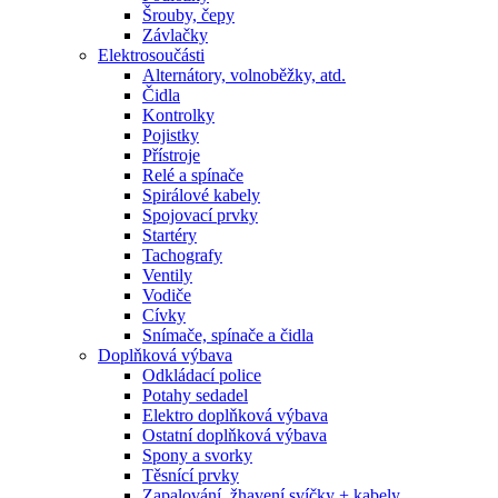
Šrouby, čepy
Závlačky
Elektrosoučásti
Alternátory, volnoběžky, atd.
Čidla
Kontrolky
Pojistky
Přístroje
Relé a spínače
Spirálové kabely
Spojovací prvky
Startéry
Tachografy
Ventily
Vodiče
Cívky
Snímače, spínače a čidla
Doplňková výbava
Odkládací police
Potahy sedadel
Elektro doplňková výbava
Ostatní doplňková výbava
Spony a svorky
Těsnící prvky
Zapalování, žhavení svíčky + kabely