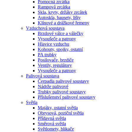
Pomocná zrcátka
Rampová zrcátka
Skla, kryty, držáky zrcátek
Autoskla, bausety, lišty
Klínové a drážkové řemeny
Vzduchová soustava
Brzdové válce a válečky
Vysoušeče a patrony
Hlavice vzduchu
Kohouty, spojky, ostatní
PA trubky
Posilovače, brzdiče
Ventily, regulátory
Vysoušeče a patrony
Palivová soustava
Čerpadla palivové soustavy
Nádrže palivové
Trubky palivové soustavy
Příslušenství palivové soustavy
Světla
Majáky, ostatní světla
Obrysová, poziční světla
Přídavná světla
Směrová světla
Světlomety, blikače