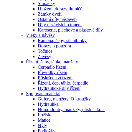
Stupačky
Uložení, dorazy tlumičů
Zámky dveří
Ostatní díly nástaveb
Díly nezávislého topení
Karoserie, plechové a plastové díly
Vleky a návěsy
Ramena, čepy, silentbloky
Dorazy a pouzdra
Točnice
Závěsy
Řízení, čepy, táhla, manžety
Čerpadlo řízení
Převodky řízení
Příslušenství řízení
Řízení, čep, táhlo, čerpadlo
Hydraulické díly řízení
Spojovací materiál
Gufera, manžety, O kroužky
Hydraulika
Homoklouby, manžety, přísluš. kola
Ložiska
Matice
Nýty
Podložky