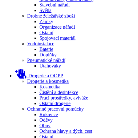
Stavební nářadí
Světla
Drobné želežářské zboží
Zámky
Organizace nářadí
Ostatní
Spojovací materiál
Vodoinstalace
Baterie
Doplňky
Pneumatické nářadí
Utahováky
Drogerie a OOPP
Drogerie a kosmetika
Kosmetika
Čistění a desinfekce
Prací prostředky, aviváže
Ostatní drogerie
Ochranné pracovní pomůcky
Rukavice
Oděvy
Obuv
Ochrana hlavy a dých. cest
Ostatní