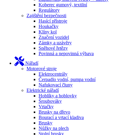
Koberec gumový, textilní
Regulátory
Zajištění bezpečnosti
Hasící přístroje
Houkačky
Klíny kol
Značení vozidel
Zámky a uzávěry
Sněhové řetězy
Povinná a nepovinná výbava
Nářadí
Motorové stroje
Elektrocentrály
Čerpadlo vodní, pumpa vodní
Nafukovací čluny
Elektrické nářadí
Hoblíky a hoblovky
Šroubováky
Vrtačky
Brusky na dřevo
Bourací a vrtací kladiva
Brusky
Nůžky na plech
Stolní brusky