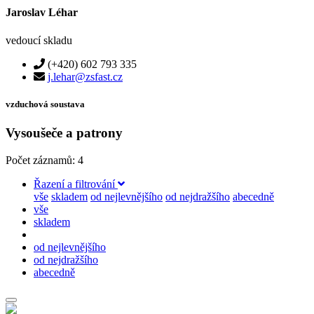
Jaroslav Léhar
vedoucí skladu
(+420) 602 793 335
j.lehar@zsfast.cz
vzduchová soustava
Vysoušeče a patrony
Počet záznamů: 4
Řazení a filtrování
vše
skladem
od nejlevnějšího
od nejdražšího
abecedně
vše
skladem
od nejlevnějšího
od nejdražšího
abecedně