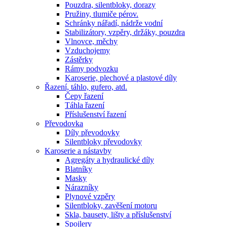
Pouzdra, silentbloky, dorazy
Pružiny, tlumiče pérov.
Schránky nářadí, nádrže vodní
Stabilizátory, vzpěry, držáky, pouzdra
Vlnovce, měchy
Vzduchojemy
Zástěrky
Rámy podvozku
Karoserie, plechové a plastové díly
Řazení, táhlo, gufero, atd.
Čepy řazení
Táhla řazení
Příslušenství řazení
Převodovka
Díly převodovky
Silentbloky převodovky
Karoserie a nástavby
Agregáty a hydraulické díly
Blatníky
Masky
Nárazníky
Plynové vzpěry
Silentbloky, zavěšení motoru
Skla, bausety, lišty a příslušenství
Spojlery