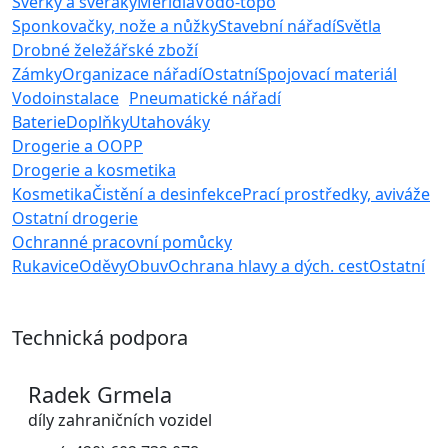
Svěrky a svěráky
Měřidla
Vodo-topo
Sponkovačky, nože a nůžky
Stavební nářadí
Světla
Drobné želežářské zboží
Zámky
Organizace nářadí
Ostatní
Spojovací materiál
Vodoinstalace
Pneumatické nářadí
Baterie
Doplňky
Utahováky
Drogerie a OOPP
Drogerie a kosmetika
Kosmetika
Čistění a desinfekce
Prací prostředky, aviváže
Ostatní drogerie
Ochranné pracovní pomůcky
Rukavice
Oděvy
Obuv
Ochrana hlavy a dých. cest
Ostatní
Technická podpora
Radek Grmela
díly zahraničních vozidel