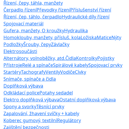
Řízení, čepy, táhla, manžety
Čerpadlo řízení
Převodky řízení
Příslušenství řízení
Řízení, čep, táhlo, čerpadlo
Hydraulické díly řízení
Spojovací materiál
Gufera, manžety, O kroužky
Hydraulika
Homoklouby, manžety, přísluš. kola
Ložiska
Matice
Nýty
Podložky
Šrouby, čepy
Závlačky
Elektrosoučásti
Alternátory, volnoběžky, atd.
Čidla
Kontrolky
Pojistky
Přístroje
Relé a spínače
Spirálové kabely
Spojovací prvky
Startéry
Tachografy
Ventily
Vodiče
Cívky
Snímače, spínače a čidla
Doplňková výbava
Odkládací police
Potahy sedadel
Elektro doplňková výbava
Ostatní doplňková výbava
Spony a svorky
Těsnící prvky
Zapalování, žhavení svíčky + kabely
Koberec gumový, textilní
Regulátory
Zajištění bezpečnosti