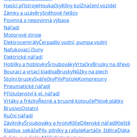
Hasící přístroje
Houkačky
Klíny kol
Značení vozidel
Zámky a uzávěry
Sněhové řetězy
Povinná a nepovinná výbava
Nářadí
Motorové stroje
Elektrocentrály
Čerpadlo vodní, pumpa vodní
Nafukovací čluny
Elektrické nářadí
Hoblíky a hoblovky
Šroubováky
Vrtačky
Brusky na dřevo
Bourací a vrtací kladiva
Brusky
Nůžky na plech
Stolní brusky
Svářečky
Pily
Pistole
Kompresory
Pneumatické nářadí
Příslušenství k el. nářadí
Vrtáky a frézky
Řezné a brusné kotouče
Pilové plátky
Brusivo
Ostatní
Ruční nářadí
Závitníky
Šroubováky a hroty
Klíče
Dílenské nářadí
Kleště
Kladiva, sekáče
Pily, pilníky a rašple
Kartáče, štětce
Dláta