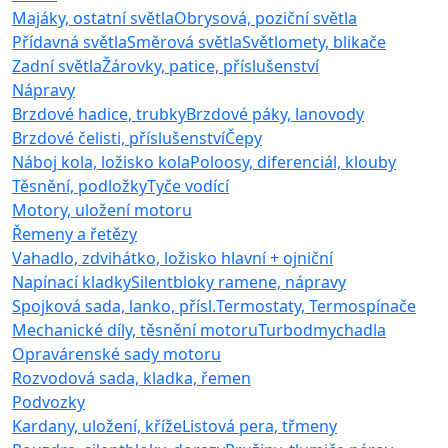
Majáky, ostatní světla
Obrysová, poziční světla
Přídavná světla
Směrová světla
Světlomety, blikače
Zadní světla
Žárovky, patice, příslušenství
Nápravy
Brzdové hadice, trubky
Brzdové páky, lanovody
Brzdové čelisti, příslušenství
Čepy
Náboj kola, ložisko kola
Poloosy, diferenciál, klouby
Těsnění, podložky
Tyče vodící
Motory, uložení motoru
Řemeny a řetězy
Vahadlo, zdvihátko, ložisko hlavní + ojniční
Napínací kladky
Silentbloky ramene, nápravy
Spojková sada, lanko, přísl.
Termostaty, Termospínače
Mechanické díly, těsnění motoru
Turbodmychadla
Opravárenské sady motoru
Rozvodová sada, kladka, řemen
Podvozky
Kardany, uložení, kříže
Listová pera, třmeny