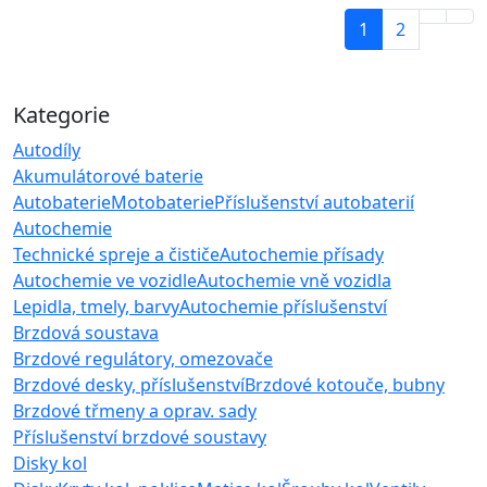
1
2
Kategorie
Autodíly
Akumulátorové baterie
Autobaterie
Motobaterie
Příslušenství autobaterií
Autochemie
Technické spreje a čističe
Autochemie přísady
Autochemie ve vozidle
Autochemie vně vozidla
Lepidla, tmely, barvy
Autochemie příslušenství
Brzdová soustava
Brzdové regulátory, omezovače
Brzdové desky, příslušenství
Brzdové kotouče, bubny
Brzdové třmeny a oprav. sady
Příslušenství brzdové soustavy
Disky kol