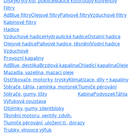
Disky
Kryty kol, poklice
Matice kol
Šrouby kol
Ventily
Filtry
AdBlue filtry
Olejové filtry
Palivové filtry
Vzduchové filtry
Kabinové filtry
Hadice
Vzduchové hadice
Hydraulické hadice
Ostatní hadice
Olejové hadice
Palivové hadice, těsnění
Vodní hadice
Vzduchové
Provozní kapaliny
AdBlue, destilka
Brzdová kapalina
Chladící kapalina
Oleje
Mazadla, vazelína, mazací oleje
Ostřikovače, motorky, trysky
Klimatizace, díly + kapaliny
Stěrače, táhla, ramínka, motorek
Tlumiče pérování
Stěrače, gumy, lišty
Kabina
Podvozek
Táhla
Výfuková soustava
Objímky, gumy, silentbloky
Těsnění motoru, ventily, zdvih.
Tlumiče pérování, uložení tl., dorazy
Trubky, vlnovce výfuk