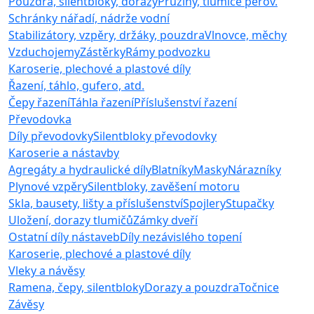
Pouzdra, silentbloky, dorazy
Pružiny, tlumiče pérov.
Schránky nářadí, nádrže vodní
Stabilizátory, vzpěry, držáky, pouzdra
Vlnovce, měchy
Vzduchojemy
Zástěrky
Rámy podvozku
Karoserie, plechové a plastové díly
Řazení, táhlo, gufero, atd.
Čepy řazení
Táhla řazení
Příslušenství řazení
Převodovka
Díly převodovky
Silentbloky převodovky
Karoserie a nástavby
Agregáty a hydraulické díly
Blatníky
Masky
Nárazníky
Plynové vzpěry
Silentbloky, zavěšení motoru
Skla, bausety, lišty a příslušenství
Spojlery
Stupačky
Uložení, dorazy tlumičů
Zámky dveří
Ostatní díly nástaveb
Díly nezávislého topení
Karoserie, plechové a plastové díly
Vleky a návěsy
Ramena, čepy, silentbloky
Dorazy a pouzdra
Točnice
Závěsy