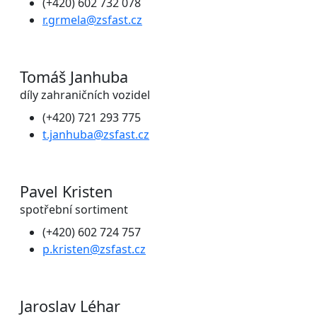
(+420) 602 732 078
r.grmela@zsfast.cz
Tomáš Janhuba
díly zahraničních vozidel
(+420) 721 293 775
t.janhuba@zsfast.cz
Pavel Kristen
spotřební sortiment
(+420) 602 724 757
p.kristen@zsfast.cz
Jaroslav Léhar