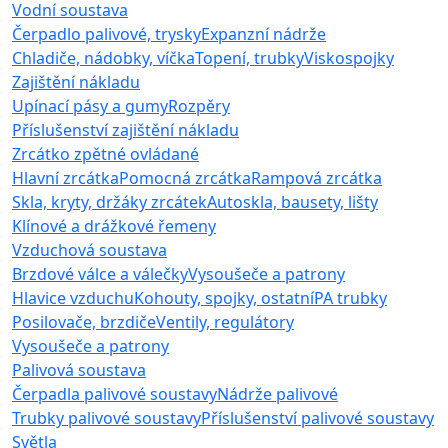
Vodní soustava
Čerpadlo palivové, trysky
Expanzní nádrže
Chladiče, nádobky, víčka
Topení, trubky
Viskospojky
Zajištění nákladu
Upínací pásy a gumy
Rozpěry
Příslušenství zajištění nákladu
Zrcátko zpětné ovládané
Hlavní zrcátka
Pomocná zrcátka
Rampová zrcátka
Skla, kryty, držáky zrcátek
Autoskla, bausety, lišty
Klínové a drážkové řemeny
Vzduchová soustava
Brzdové válce a válečky
Vysoušeče a patrony
Hlavice vzduchu
Kohouty, spojky, ostatní
PA trubky
Posilovače, brzdiče
Ventily, regulátory
Vysoušeče a patrony
Palivová soustava
Čerpadla palivové soustavy
Nádrže palivové
Trubky palivové soustavy
Příslušenství palivové soustavy
Světla