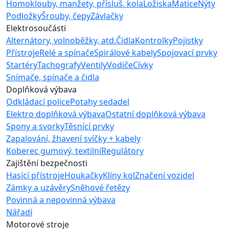
Homoklouby, manžety, přísluš. kola
Ložiska
Matice
Nýty
Podložky
Šrouby, čepy
Závlačky
Elektrosoučásti
Alternátory, volnoběžky, atd.
Čidla
Kontrolky
Pojistky
Přístroje
Relé a spínače
Spirálové kabely
Spojovací prvky
Startéry
Tachografy
Ventily
Vodiče
Cívky
Snímače, spínače a čidla
Doplňková výbava
Odkládací police
Potahy sedadel
Elektro doplňková výbava
Ostatní doplňková výbava
Spony a svorky
Těsnící prvky
Zapalování, žhavení svíčky + kabely
Koberec gumový, textilní
Regulátory
Zajištění bezpečnosti
Hasící přístroje
Houkačky
Klíny kol
Značení vozidel
Zámky a uzávěry
Sněhové řetězy
Povinná a nepovinná výbava
Nářadí
Motorové stroje