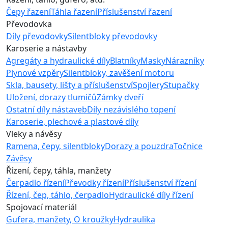
Čepy řazení
Táhla řazení
Příslušenství řazení
Převodovka
Díly převodovky
Silentbloky převodovky
Karoserie a nástavby
Agregáty a hydraulické díly
Blatníky
Masky
Nárazníky
Plynové vzpěry
Silentbloky, zavěšení motoru
Skla, bausety, lišty a příslušenství
Spojlery
Stupačky
Uložení, dorazy tlumičů
Zámky dveří
Ostatní díly nástaveb
Díly nezávislého topení
Karoserie, plechové a plastové díly
Vleky a návěsy
Ramena, čepy, silentbloky
Dorazy a pouzdra
Točnice
Závěsy
Řízení, čepy, táhla, manžety
Čerpadlo řízení
Převodky řízení
Příslušenství řízení
Řízení, čep, táhlo, čerpadlo
Hydraulické díly řízení
Spojovací materiál
Gufera, manžety, O kroužky
Hydraulika