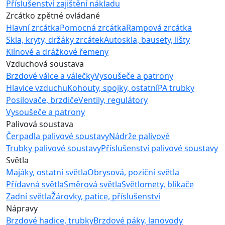
Příslušenství zajištění nákladu
Zrcátko zpětné ovládané
Hlavní zrcátka
Pomocná zrcátka
Rampová zrcátka
Skla, kryty, držáky zrcátek
Autoskla, bausety, lišty
Klínové a drážkové řemeny
Vzduchová soustava
Brzdové válce a válečky
Vysoušeče a patrony
Hlavice vzduchu
Kohouty, spojky, ostatní
PA trubky
Posilovače, brzdiče
Ventily, regulátory
Vysoušeče a patrony
Palivová soustava
Čerpadla palivové soustavy
Nádrže palivové
Trubky palivové soustavy
Příslušenství palivové soustavy
Světla
Majáky, ostatní světla
Obrysová, poziční světla
Přídavná světla
Směrová světla
Světlomety, blikače
Zadní světla
Žárovky, patice, příslušenství
Nápravy
Brzdové hadice, trubky
Brzdové páky, lanovody