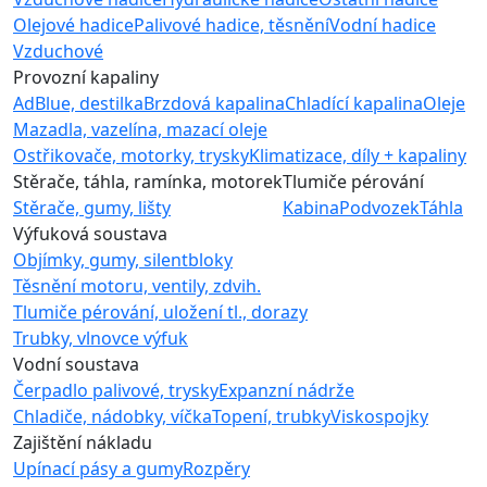
Olejové hadice
Palivové hadice, těsnění
Vodní hadice
Vzduchové
Provozní kapaliny
AdBlue, destilka
Brzdová kapalina
Chladící kapalina
Oleje
Mazadla, vazelína, mazací oleje
Ostřikovače, motorky, trysky
Klimatizace, díly + kapaliny
Stěrače, táhla, ramínka, motorek
Tlumiče pérování
Stěrače, gumy, lišty
Kabina
Podvozek
Táhla
Výfuková soustava
Objímky, gumy, silentbloky
Těsnění motoru, ventily, zdvih.
Tlumiče pérování, uložení tl., dorazy
Trubky, vlnovce výfuk
Vodní soustava
Čerpadlo palivové, trysky
Expanzní nádrže
Chladiče, nádobky, víčka
Topení, trubky
Viskospojky
Zajištění nákladu
Upínací pásy a gumy
Rozpěry