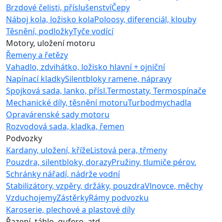
Brzdové čelisti, příslušenství
Čepy
Náboj kola, ložisko kola
Poloosy, diferenciál, klouby
Těsnění, podložky
Tyče vodící
Motory, uložení motoru
Řemeny a řetězy
Vahadlo, zdvihátko, ložisko hlavní + ojniční
Napínací kladky
Silentbloky ramene, nápravy
Spojková sada, lanko, přísl.
Termostaty, Termospínače
Mechanické díly, těsnění motoru
Turbodmychadla
Opravárenské sady motoru
Rozvodová sada, kladka, řemen
Podvozky
Kardany, uložení, kříže
Listová pera, třmeny
Pouzdra, silentbloky, dorazy
Pružiny, tlumiče pérov.
Schránky nářadí, nádrže vodní
Stabilizátory, vzpěry, držáky, pouzdra
Vlnovce, měchy
Vzduchojemy
Zástěrky
Rámy podvozku
Karoserie, plechové a plastové díly
Řazení, táhlo, gufero, atd.