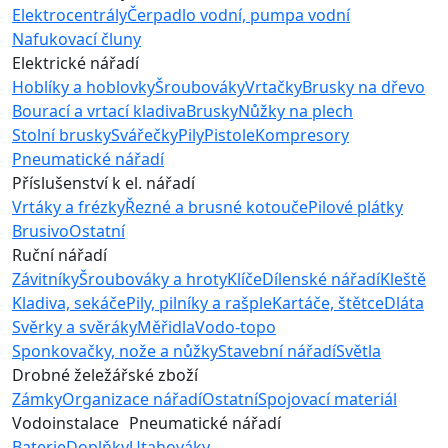
Elektrocentrály
Čerpadlo vodní, pumpa vodní
Nafukovací čluny
Elektrické nářadí
Hoblíky a hoblovky
Šroubováky
Vrtačky
Brusky na dřevo
Bourací a vrtací kladiva
Brusky
Nůžky na plech
Stolní brusky
Svářečky
Pily
Pistole
Kompresory
Pneumatické nářadí
Příslušenství k el. nářadí
Vrtáky a frézky
Řezné a brusné kotouče
Pilové plátky
Brusivo
Ostatní
Ruční nářadí
Závitníky
Šroubováky a hroty
Klíče
Dílenské nářadí
Kleště
Kladiva, sekáče
Pily, pilníky a rašple
Kartáče, štětce
Dláta
Svěrky a svěráky
Měřidla
Vodo-topo
Sponkovačky, nože a nůžky
Stavební nářadí
Světla
Drobné želežářské zboží
Zámky
Organizace nářadí
Ostatní
Spojovací materiál
Vodoinstalace
Pneumatické nářadí
Baterie
Doplňky
Utahováky