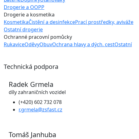
Drogerie a OOPP
Drogerie a kosmetika
Kosmetika
Čistění a desinfekce
Prací prostředky, aviváže
Ostatní drogerie
Ochranné pracovní pomůcky
Rukavice
Oděvy
Obuv
Ochrana hlavy a dých. cest
Ostatní
Technická podpora
Radek Grmela
díly zahraničních vozidel
(+420) 602 732 078
r.grmela@zsfast.cz
Tomáš Janhuba