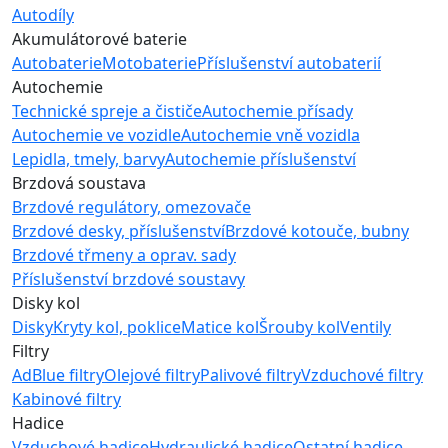
Autodíly
Akumulátorové baterie
Autobaterie
Motobaterie
Příslušenství autobaterií
Autochemie
Technické spreje a čističe
Autochemie přísady
Autochemie ve vozidle
Autochemie vně vozidla
Lepidla, tmely, barvy
Autochemie příslušenství
Brzdová soustava
Brzdové regulátory, omezovače
Brzdové desky, příslušenství
Brzdové kotouče, bubny
Brzdové třmeny a oprav. sady
Příslušenství brzdové soustavy
Disky kol
Disky
Kryty kol, poklice
Matice kol
Šrouby kol
Ventily
Filtry
AdBlue filtry
Olejové filtry
Palivové filtry
Vzduchové filtry
Kabinové filtry
Hadice
Vzduchové hadice
Hydraulické hadice
Ostatní hadice