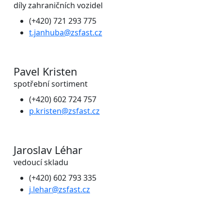
díly zahraničních vozidel
(+420) 721 293 775
t.janhuba@zsfast.cz
Pavel Kristen
spotřební sortiment
(+420) 602 724 757
p.kristen@zsfast.cz
Jaroslav Léhar
vedoucí skladu
(+420) 602 793 335
j.lehar@zsfast.cz