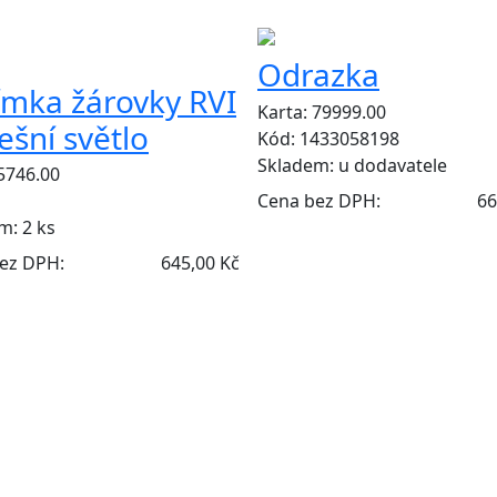
Y
Odrazka
ímka žárovky RVI
Karta: 79999.00
řešní světlo
Kód: 1433058198
Skladem:
u dodavatele
 5746.00
Cena bez DPH:
66
em:
2 ks
ez DPH:
645,00 Kč