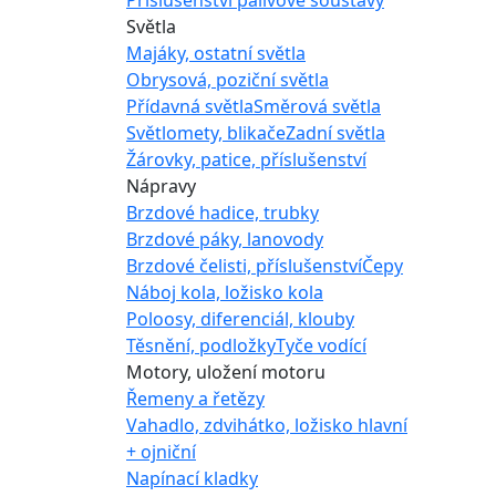
Světla
Majáky, ostatní světla
Obrysová, poziční světla
Přídavná světla
Směrová světla
Světlomety, blikače
Zadní světla
Žárovky, patice, příslušenství
Nápravy
Brzdové hadice, trubky
Brzdové páky, lanovody
Brzdové čelisti, příslušenství
Čepy
Náboj kola, ložisko kola
Poloosy, diferenciál, klouby
Těsnění, podložky
Tyče vodící
Motory, uložení motoru
Řemeny a řetězy
Vahadlo, zdvihátko, ložisko hlavní
+ ojniční
Napínací kladky