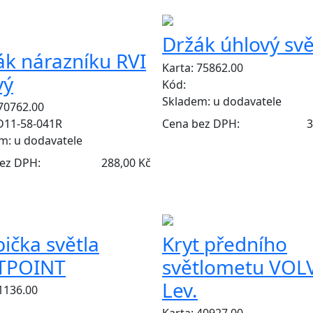
Y
Držák úhlový svě
ák nárazníku RVI
Karta: 75862.00
vý
Kód:
Skladem:
u dodavatele
 70762.00
Cena bez DPH:
3
D11-58-041R
em:
u dodavatele
ez DPH:
288,00 Kč
ička světla
Kryt předního
TPOINT
světlometu VOL
Lev.
 1136.00