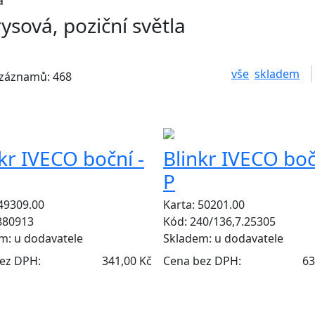
ysová, poziční světla
vše
skladem
 záznamů: 468
kr IVECO boční -
Blinkr IVECO boč
P
 49309.00
Karta: 50201.00
880913
Kód: 240/136,7.25305
em:
u dodavatele
Skladem:
u dodavatele
ez DPH:
341,00 Kč
Cena bez DPH:
63