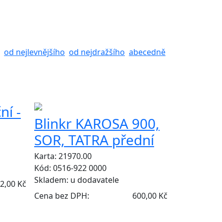
od nejlevnějšího
od nejdražšího
abecedně
ZÁMĚNY
ní -
Blinkr KAROSA 900,
SOR, TATRA přední
Karta: 21970.00
Kód: 0516-922 0000
Skladem:
u dodavatele
2,00 Kč
Cena bez DPH:
600,00 Kč