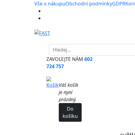
Vše o nákupu
Obchodní podmínky
GDPR
Kon
ZAVOLEJTE NÁM
602
724 757
Váš košík
je nyní
prázdný.
Do
košíku
světl