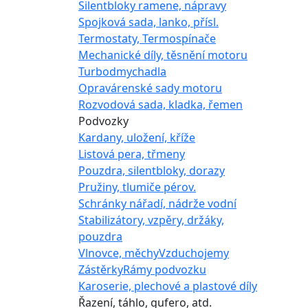
Silentbloky ramene, nápravy
Spojková sada, lanko, přísl.
Termostaty, Termospínače
Mechanické díly, těsnění motoru
Turbodmychadla
Opravárenské sady motoru
Rozvodová sada, kladka, řemen
Podvozky
Kardany, uložení, kříže
Listová pera, třmeny
Pouzdra, silentbloky, dorazy
Pružiny, tlumiče pérov.
Schránky nářadí, nádrže vodní
Stabilizátory, vzpěry, držáky,
pouzdra
Vlnovce, měchy
Vzduchojemy
Zástěrky
Rámy podvozku
Karoserie, plechové a plastové díly
Řazení, táhlo, gufero, atd.