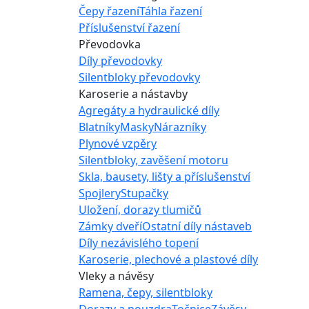
Čepy řazení
Táhla řazení
Příslušenství řazení
Převodovka
Díly převodovky
Silentbloky převodovky
Karoserie a nástavby
Agregáty a hydraulické díly
Blatníky
Masky
Nárazníky
Plynové vzpěry
Silentbloky, zavěšení motoru
Skla, bausety, lišty a příslušenství
Spojlery
Stupačky
Uložení, dorazy tlumičů
Zámky dveří
Ostatní díly nástaveb
Díly nezávislého topení
Karoserie, plechové a plastové díly
Vleky a návěsy
Ramena, čepy, silentbloky
Dorazy a pouzdra
Točnice
Závěsy