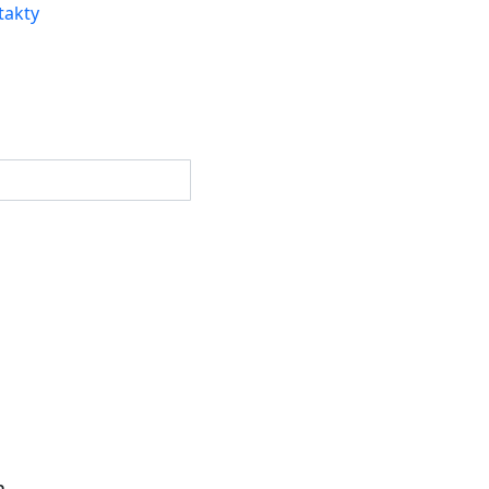
takty
a