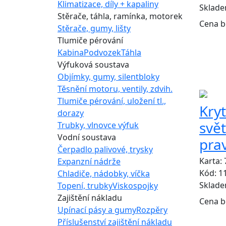
Klimatizace, díly + kapaliny
Sklad
Stěrače, táhla, ramínka, motorek
Cena b
Stěrače, gumy, lišty
Tlumiče pérování
Kabina
Podvozek
Táhla
Výfuková soustava
ZÁMĚN
Objímky, gumy, silentbloky
Těsnění motoru, ventily, zdvih.
Tlumiče pérování, uložení tl.,
Kry
dorazy
svě
Trubky, vlnovce výfuk
Vodní soustava
pra
Čerpadlo palivové, trysky
Karta:
Expanzní nádrže
Kód: 1
Chladiče, nádobky, víčka
Sklad
Topení, trubky
Viskospojky
Zajištění nákladu
Cena b
Upínací pásy a gumy
Rozpěry
Příslušenství zajištění nákladu