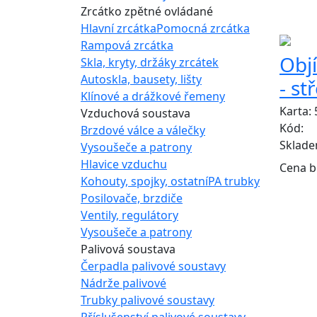
ZÁMĚN
Zrcátko zpětné ovládané
Hlavní zrcátka
Pomocná zrcátka
Rampová zrcátka
Obj
Skla, kryty, držáky zrcátek
Autoskla, bausety, lišty
- st
Klínové a drážkové řemeny
Karta:
Vzduchová soustava
Kód:
Brzdové válce a válečky
Sklad
Vysoušeče a patrony
Hlavice vzduchu
Cena b
Kohouty, spojky, ostatní
PA trubky
Posilovače, brzdiče
Ventily, regulátory
Vysoušeče a patrony
Palivová soustava
Čerpadla palivové soustavy
Nádrže palivové
Trubky palivové soustavy
Příslušenství palivové soustavy