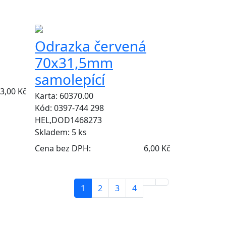
VÝPRODEJ
Odrazka červená
70x31,5mm
samolepící
3,00 Kč
Karta: 60370.00
Kód: 0397-744 298
HEL,DOD1468273
Skladem:
5 ks
Cena bez DPH:
6,00 Kč
1
2
3
4