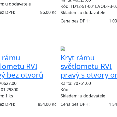
Karta: 40927.00
em:
u dodavatele
Kód: TD12-51-001L,VOL-FB-0
ez DPH:
86,00 Kč
Skladem:
u dodavatele
Cena bez DPH:
1 03
Y
ZÁMĚNY
t rámu
Kryt rámu
tlometu RVI
světlometu RVI
vý bez otvorů
pravý s otvory or
 70627.00
Karta: 70761.00
101.29800
Kód:
em:
1 ks
Skladem:
u dodavatele
ez DPH:
854,00 Kč
Cena bez DPH:
1 54