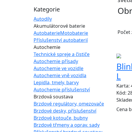
Obr
Kategorie
Autodíly
Akumulátorové baterie
Počet
Autobaterie
Motobaterie
Příslušenství autobaterií
Autochemie
Technické spreje a čističe
Autochemie přísady
Blin
Autochemie ve vozidle
L
Autochemie vně vozidla
Lepidla, tmely, barvy
Karta:
Autochemie příslušenství
Kód: 2
Brzdová soustava
Sklad
Brzdové regulátory, omezovače
Cena b
Brzdové desky, příslušenství
Brzdové kotouče, bubny
Brzdové třmeny a oprav. sady
Příslušenství brzdové soustavy