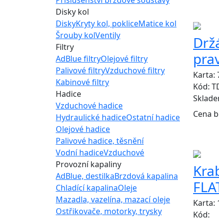
ZÁMĚN
Disky kol
Disky
Kryty kol, poklice
Matice kol
Šrouby kol
Ventily
Drž
Filtry
pra
AdBlue filtry
Olejové filtry
Palivové filtry
Vzduchové filtry
Karta:
Kabinové filtry
Kód: T
Hadice
Sklad
Vzduchové hadice
Cena b
Hydraulické hadice
Ostatní hadice
Olejové hadice
Palivové hadice, těsnění
Vodní hadice
Vzduchové
Provozní kapaliny
Krab
AdBlue, destilka
Brzdová kapalina
FLA
Chladící kapalina
Oleje
Mazadla, vazelína, mazací oleje
Karta:
Ostřikovače, motorky, trysky
Kód: