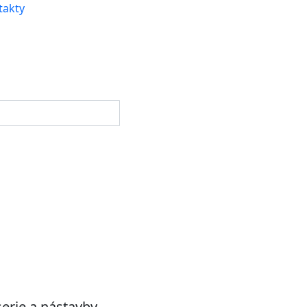
takty
erie a nástavby