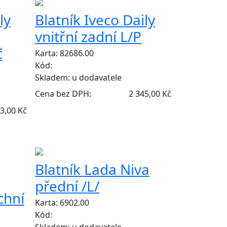
ly
Blatník Iveco Daily
vnitřní zadní L/P
č
Karta: 82686.00
Kód:
Skladem:
u dodavatele
Cena bez DPH:
2 345,00 Kč
3,00 Kč
Blatník Lada Niva
přední /L/
chní
Karta: 6902.00
Kód:
Skladem:
u dodavatele