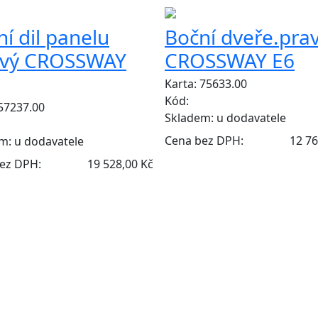
í dil panelu
Boční dveře.pra
avý CROSSWAY
CROSSWAY E6
Karta: 75633.00
Kód:
 57237.00
Skladem:
u dodavatele
Cena bez DPH:
12 76
em:
u dodavatele
ez DPH:
19 528,00 Kč