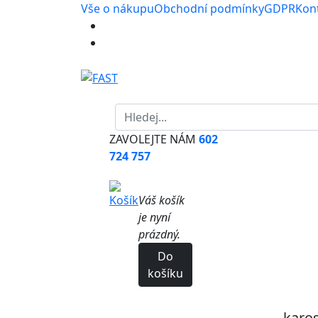
Vše o nákupu
Obchodní podmínky
GDPR
Kon
ZAVOLEJTE NÁM
602
724 757
Váš košík
je nyní
prázdný.
Do
košíku
karos