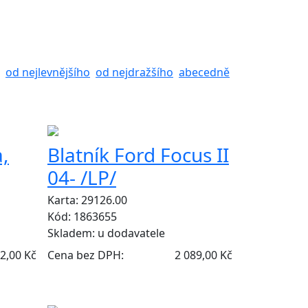
od nejlevnějšího
od nejdražšího
abecedně
,
Blatník Ford Focus II
04- /LP/
Karta: 29126.00
Kód: 1863655
Skladem:
u dodavatele
2,00 Kč
Cena bez DPH:
2 089,00 Kč