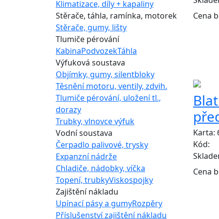
Klimatizace, díly + kapaliny
Stěrače, táhla, ramínka, motorek
Cena b
Stěrače, gumy, lišty
Tlumiče pérování
Kabina
Podvozek
Táhla
Výfuková soustava
Objímky, gumy, silentbloky
Těsnění motoru, ventily, zdvih.
Bla
Tlumiče pérování, uložení tl.,
dorazy
před
Trubky, vlnovce výfuk
Karta:
Vodní soustava
Kód:
Čerpadlo palivové, trysky
Sklad
Expanzní nádrže
Chladiče, nádobky, víčka
Cena b
Topení, trubky
Viskospojky
Zajištění nákladu
Upínací pásy a gumy
Rozpěry
Příslušenství zajištění nákladu