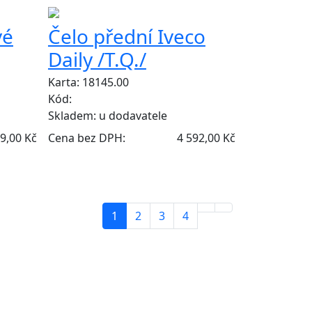
vé
Čelo přední Iveco
Daily /T.Q./
Karta: 18145.00
Kód:
Skladem:
u dodavatele
9,00 Kč
Cena bez DPH:
4 592,00 Kč
1
2
3
4