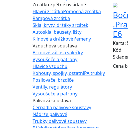
Zrcátko zpětné ovládané
Hlavní zrcátka
Pomocná zrcátka
Bočn
Rampová zrcátka
.Pr
Skla, kryty, držáky zrcátek
E6
Autoskla, bausety, lišty
Klínové a drážkové řemeny
Karta:
Vzduchová soustava
Kód:
Brzdové válce a válečky
Sklad
Vysoušeče a patrony
Cena b
Hlavice vzduchu
Kohouty, spojky, ostatní
PA trubky
Posilovače, brzdiče
Ventily, regulátory
Vysoušeče a patrony
Palivová soustava
Čerpadla palivové soustavy
Nádrže palivové
Trubky palivové soustavy
Příslušenství palivové soustavy