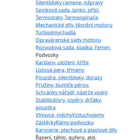
Silentbloky ramene, nápravy
Spojková sada, lanko, přísl.
Termostaty, Termospínače
Mechanické díly, těsnění motoru
Turbodmychadla
Opravárenské sady motoru
Rozvodová sada, kladka, řemen
Podvozky
Kardany, uložení, kříže
Listová pera, třmeny
Pouzdra, silentbloky, dorazy
Pružiny, tlumiče pérov.
Schránky nářadí, nádrže vodní
Stabilizátory, vzpěry, držáky,
pouzdra
Vlnovce, měchy
Vzduchojemy
Zástěrky
Rámy podvozku
Karoserie, plechové a plastové díly
Řazení, táhlo, gufero, atd.