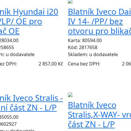
tník Hyundai i20
Blatník Iveco Dai
/LP/ OE pro
IV 14- /PP/ bez
kač OE
otvoru pro blika
 28034.00
Karta: 80594.00
258655
Kód: 2817658
em:
u dodavatele
Skladem:
u dodavatele
ez DPH:
2 857,00 Kč
Cena bez DPH:
2 06
VÝPRODEJ
ník Iveco Stralis -
Blatník Iveco
ní část ZN - L/P
Stralis,X-WAY- vr
 35055.00
část ZN - L/P
0602927
em:
u dodavatele