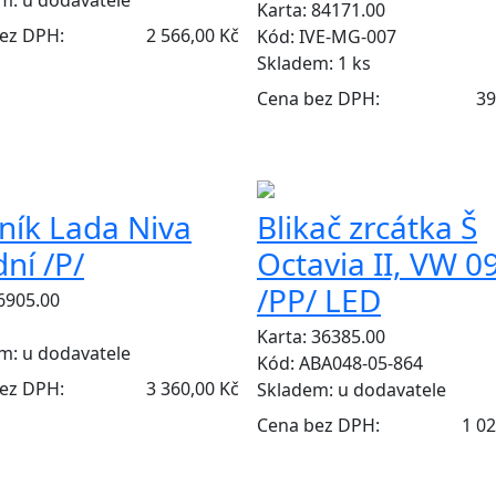
Karta: 84171.00
ez DPH:
2 566,00 Kč
Kód: IVE-MG-007
Skladem:
1 ks
Cena bez DPH:
39
tník Lada Niva
Blikač zrcátka Š
ní /P/
Octavia II, VW 0
/PP/ LED
 6905.00
Karta: 36385.00
em:
u dodavatele
Kód: ABA048-05-864
ez DPH:
3 360,00 Kč
Skladem:
u dodavatele
Cena bez DPH:
1 02