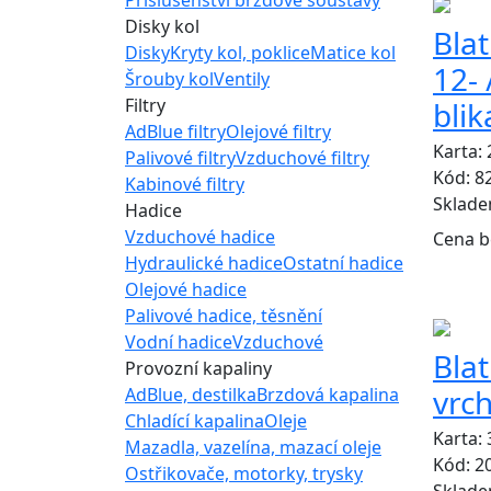
Disky kol
Bla
Disky
Kryty kol, poklice
Matice kol
12- 
Šrouby kol
Ventily
Filtry
bli
AdBlue filtry
Olejové filtry
Karta:
Palivové filtry
Vzduchové filtry
Kód: 8
Kabinové filtry
Sklad
Hadice
Vzduchové hadice
Cena b
Hydraulické hadice
Ostatní hadice
Olejové hadice
Palivové hadice, těsnění
Vodní hadice
Vzduchové
Blat
Provozní kapaliny
vrch
AdBlue, destilka
Brzdová kapalina
Chladící kapalina
Oleje
Karta:
Mazadla, vazelína, mazací oleje
Kód: 2
Ostřikovače, motorky, trysky
Sklad