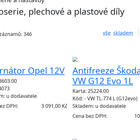
oserie, plechové a plastové díly
vše
skladem
 záznamů: 346
ernátor Opel 12V
Antifreeze Škoda
VW G12 Evo 1L
 8603.00
4073
Karta: 25224.00
em:
u dodavatele
Kód: - VW TL-774 L (G12evo)
ez DPH:
3 091,00 Kč
Skladem:
u dodavatele
Cena bez DPH:
10