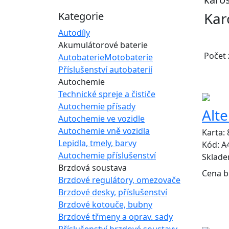
Kar
Kategorie
Autodíly
Akumulátorové baterie
Počet
Autobaterie
Motobaterie
Příslušenství autobaterií
Autochemie
Technické spreje a čističe
Autochemie přísady
Alt
Autochemie ve vozidle
Autochemie vně vozidla
Karta:
Lepidla, tmely, barvy
Kód: A
Autochemie příslušenství
Sklad
Brzdová soustava
Cena b
Brzdové regulátory, omezovače
Brzdové desky, příslušenství
Brzdové kotouče, bubny
Brzdové třmeny a oprav. sady
Příslušenství brzdové soustavy