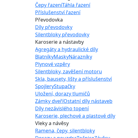
Čepy řazení
Táhla řazení
Příslušenství řazení
Převodovka
Díly převodovky
Silentbloky převodovky
Karoserie a nástavby
Agregáty a hydraulické díly
Blatníky
Masky
Nárazníky
Plynové vzpěry
Silentbloky, zavěšení motoru
Skla, bausety, lišty a příslušenství
Spojlery
Stupačky
Uložení, dorazy tlumičů
Zámky dveří
Ostatní díly nástaveb
Díly nezávislého topení
Karoserie, plechové a plastové díly
Vleky a návěsy
Ramena, čepy, silentbloky
Dorazy a pouzdra
Točnice
Závěsy