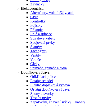
Závlačky
Elektrosoučásti
Alternátory, volnoběžky, atd.
Čidla
Kontrolky
Pojistky
Přístroje
Relé a spínače
Spirálové kabely
Spojovací prvky
Startéry
Tachografy
Ventily
Vodiče
Cívky
Snímače, spínače a čidla
Doplňková výbava
Odkládací police
Potahy sedadel
Elektro doplňková výbava
Ostatní doplňková výbava
Spony a svorky
Těsnící prvky
Zapalování, žhavení svíčky + kabely