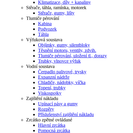
Klimatizace, díly + kapaliny
Stěrače, táhla, ramínka, motorek
Stěrače, gumy, lišty
Tlumiče pérování
Kabina
Podvozek
Táhla
Výfuková soustava
Objímky, gumy, silentbloky
Těsnění motoru, ventily, zdvih.
Tlumiče pérování, uložení tl., dorazy
Trubky, vlnovce výfuk
Vodní soustava
Čerpadlo palivové, trysky
Expanzní nádrže
Chladiče, nádobky, víčka
Topení, trubky
Viskospojky
Zajištění nákladu
Upínací pásy a gumy
Rozpěry
Příslušenství zajištění nákladu
Zrcátko zpětné ovládané
Hlavní zrcátka
Pomocná zrcátka