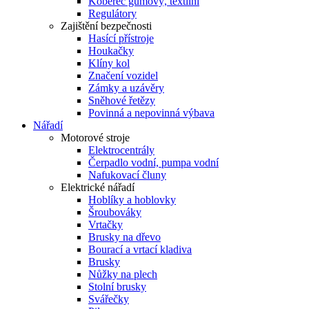
Koberec gumový, textilní
Regulátory
Zajištění bezpečnosti
Hasící přístroje
Houkačky
Klíny kol
Značení vozidel
Zámky a uzávěry
Sněhové řetězy
Povinná a nepovinná výbava
Nářadí
Motorové stroje
Elektrocentrály
Čerpadlo vodní, pumpa vodní
Nafukovací čluny
Elektrické nářadí
Hoblíky a hoblovky
Šroubováky
Vrtačky
Brusky na dřevo
Bourací a vrtací kladiva
Brusky
Nůžky na plech
Stolní brusky
Svářečky