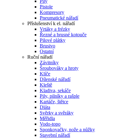
Pily
Pistole
Kompresory
Pneumatické nářadí
Příslušenství k el. nářadí
Vrtáky a frézky
Řezné a brusné kotouče
Pilové plátky
Brusivo
Ostatní
Ruční nářadí
Závitníky
Šroubováky a hroty
Klíče
Dílenské nářadí
Kleště
Kladiva, sekáče
Pily, pilníky a rašple
Kartáče, štětce
Dláta
Svěrky a svěráky
Měřidla
Vodo-topo
Sponkovačky, nože a nůžky
Stavební nářadí