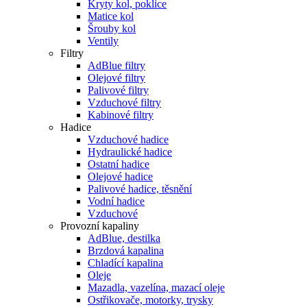
Kryty kol, poklice
Matice kol
Šrouby kol
Ventily
Filtry
AdBlue filtry
Olejové filtry
Palivové filtry
Vzduchové filtry
Kabinové filtry
Hadice
Vzduchové hadice
Hydraulické hadice
Ostatní hadice
Olejové hadice
Palivové hadice, těsnění
Vodní hadice
Vzduchové
Provozní kapaliny
AdBlue, destilka
Brzdová kapalina
Chladící kapalina
Oleje
Mazadla, vazelína, mazací oleje
Ostřikovače, motorky, trysky