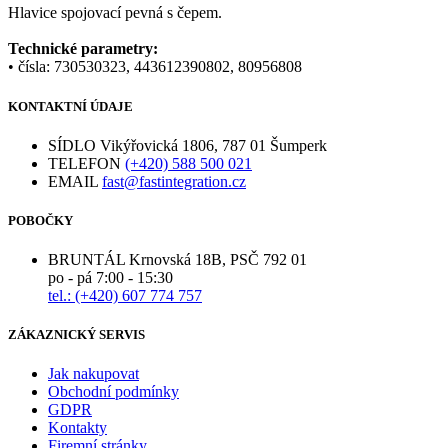
Hlavice spojovací pevná s čepem.
Technické parametry:
• čísla: 730530323, 443612390802, 80956808
KONTAKTNÍ ÚDAJE
SÍDLO
Vikýřovická 1806, 787 01 Šumperk
TELEFON
(+420) 588 500 021
EMAIL
fast@fastintegration.cz
POBOČKY
BRUNTÁL
Krnovská 18B, PSČ 792 01
po - pá 7:00 - 15:30
tel.: (+420) 607 774 757
ZÁKAZNICKÝ SERVIS
Jak nakupovat
Obchodní podmínky
GDPR
Kontakty
Firemní stránky