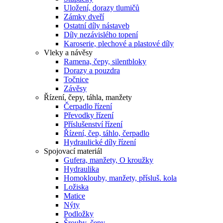
Uložení, dorazy tlumičů
Zámky dveří
Ostatní díly nástaveb
Díly nezávislého topení
Karoserie, plechové a plastové díly
Vleky a návěsy
Ramena, čepy, silentbloky
Dorazy a pouzdra
Točnice
Závěsy
Řízení, čepy, táhla, manžety
Čerpadlo řízení
Převodky řízení
Příslušenství řízení
Řízení, čep, táhlo, čerpadlo
Hydraulické díly řízení
Spojovací materiál
Gufera, manžety, O kroužky
Hydraulika
Homoklouby, manžety, přísluš. kola
Ložiska
Matice
Nýty
Podložky
Šrouby, čepy