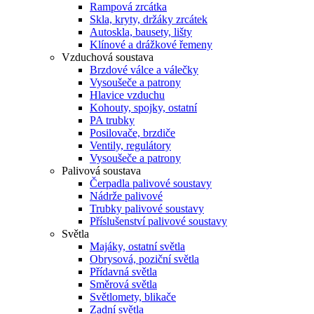
Rampová zrcátka
Skla, kryty, držáky zrcátek
Autoskla, bausety, lišty
Klínové a drážkové řemeny
Vzduchová soustava
Brzdové válce a válečky
Vysoušeče a patrony
Hlavice vzduchu
Kohouty, spojky, ostatní
PA trubky
Posilovače, brzdiče
Ventily, regulátory
Vysoušeče a patrony
Palivová soustava
Čerpadla palivové soustavy
Nádrže palivové
Trubky palivové soustavy
Příslušenství palivové soustavy
Světla
Majáky, ostatní světla
Obrysová, poziční světla
Přídavná světla
Směrová světla
Světlomety, blikače
Zadní světla