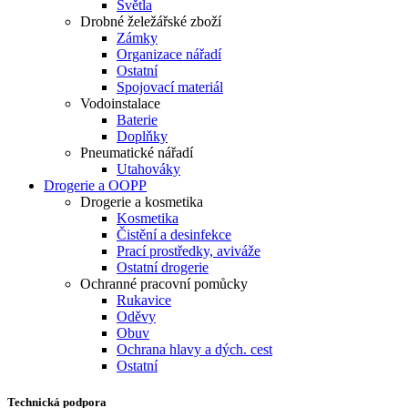
Světla
Drobné želežářské zboží
Zámky
Organizace nářadí
Ostatní
Spojovací materiál
Vodoinstalace
Baterie
Doplňky
Pneumatické nářadí
Utahováky
Drogerie a OOPP
Drogerie a kosmetika
Kosmetika
Čistění a desinfekce
Prací prostředky, aviváže
Ostatní drogerie
Ochranné pracovní pomůcky
Rukavice
Oděvy
Obuv
Ochrana hlavy a dých. cest
Ostatní
Technická podpora