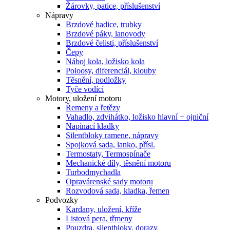
Žárovky, patice, příslušenství
Nápravy
Brzdové hadice, trubky
Brzdové páky, lanovody
Brzdové čelisti, příslušenství
Čepy
Náboj kola, ložisko kola
Poloosy, diferenciál, klouby
Těsnění, podložky
Tyče vodící
Motory, uložení motoru
Řemeny a řetězy
Vahadlo, zdvihátko, ložisko hlavní + ojniční
Napínací kladky
Silentbloky ramene, nápravy
Spojková sada, lanko, přísl.
Termostaty, Termospínače
Mechanické díly, těsnění motoru
Turbodmychadla
Opravárenské sady motoru
Rozvodová sada, kladka, řemen
Podvozky
Kardany, uložení, kříže
Listová pera, třmeny
Pouzdra, silentbloky, dorazy