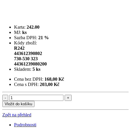
Karta:
242.00
MJ:
ks
Sazba DPH:
21 %
Kódy zboží:
R242
443612390802
730-530 323
44361239080200
Skladem:
5 ks
Cena bez DPH:
168,00 Kč
Cena s DPH:
203,00 Kč
Vložit do košíku
Zpět na přehled
Podrobnosti