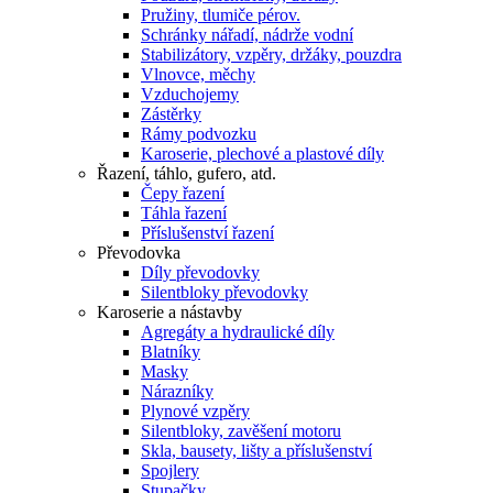
Pružiny, tlumiče pérov.
Schránky nářadí, nádrže vodní
Stabilizátory, vzpěry, držáky, pouzdra
Vlnovce, měchy
Vzduchojemy
Zástěrky
Rámy podvozku
Karoserie, plechové a plastové díly
Řazení, táhlo, gufero, atd.
Čepy řazení
Táhla řazení
Příslušenství řazení
Převodovka
Díly převodovky
Silentbloky převodovky
Karoserie a nástavby
Agregáty a hydraulické díly
Blatníky
Masky
Nárazníky
Plynové vzpěry
Silentbloky, zavěšení motoru
Skla, bausety, lišty a příslušenství
Spojlery
Stupačky