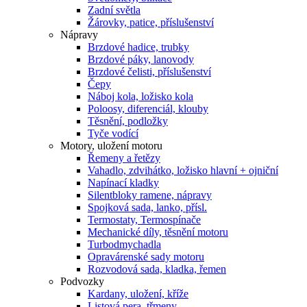
Zadní světla
Žárovky, patice, příslušenství
Nápravy
Brzdové hadice, trubky
Brzdové páky, lanovody
Brzdové čelisti, příslušenství
Čepy
Náboj kola, ložisko kola
Poloosy, diferenciál, klouby
Těsnění, podložky
Tyče vodící
Motory, uložení motoru
Řemeny a řetězy
Vahadlo, zdvihátko, ložisko hlavní + ojniční
Napínací kladky
Silentbloky ramene, nápravy
Spojková sada, lanko, přísl.
Termostaty, Termospínače
Mechanické díly, těsnění motoru
Turbodmychadla
Opravárenské sady motoru
Rozvodová sada, kladka, řemen
Podvozky
Kardany, uložení, kříže
Listová pera, třmeny