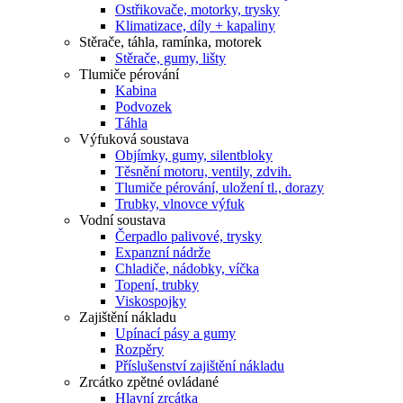
Ostřikovače, motorky, trysky
Klimatizace, díly + kapaliny
Stěrače, táhla, ramínka, motorek
Stěrače, gumy, lišty
Tlumiče pérování
Kabina
Podvozek
Táhla
Výfuková soustava
Objímky, gumy, silentbloky
Těsnění motoru, ventily, zdvih.
Tlumiče pérování, uložení tl., dorazy
Trubky, vlnovce výfuk
Vodní soustava
Čerpadlo palivové, trysky
Expanzní nádrže
Chladiče, nádobky, víčka
Topení, trubky
Viskospojky
Zajištění nákladu
Upínací pásy a gumy
Rozpěry
Příslušenství zajištění nákladu
Zrcátko zpětné ovládané
Hlavní zrcátka