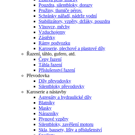
Pouzdra, silentbloky, dorazy
Pružiny, tlumiče pérov.
Schránky nářadí, nádrže vodní
Stabilizátory, vzpěry, držáky, pouzdra
Vlnovce, měchy
Vzduchojemy
Zástěrky
Rámy podvozku
Karoserie, plechové a plastové díly
Řazení, táhlo, gufero, atd.
Čepy řazení
Táhla řazení
Příslušenství řazení
Převodovka
Díly převodovky
Silentbloky převodovky
Karoserie a nástavby
Agregáty a hydraulické díly
Blatníky
Masky
Nárazníky
Plynové vzpěry
Silentbloky, zavěšení motoru
Skla, bausety, lišty a příslušenství