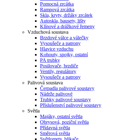
Pomocná zrcátka
Rampová zrcátka
Skla, kryty, držáky zrcátek
Autoskla, bausety, lišty
Klínové a drážkové řemeny
Vzduchová soustava
Brzdové válce a válečky
Vysoušeče a patrony
Hlavice vzduchu
Kohouty, spojky, ostatní
PA trubky
Posilovače, brzdiče
Ventily, regulátory
Vysoušeče a patrony
Palivová soustava
Čerpadla palivové soustavy
Nádrže palivové
Trubky palivové soustavy
Příslušenství palivové soustavy
Světla
Majáky, ostatní světla
Obrysová, poziční světla
Přídavná světla
Směrová světla
Světlomety, blikače