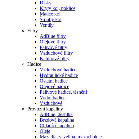
Disky
Kryty kol, poklice
Matice kol
Šrouby kol
Ventily
Filtry
AdBlue filtry
Olejové filtry
Palivové filtry
Vzduchové filtry
Kabinové filtry
Hadice
Vzduchové hadice
Hydraulické hadice
Ostatní hadice
Olejové hadice
Palivové hadice, těsnění
Vodní hadice
Vzduchové
Provozní kapaliny
AdBlue, destilka
Brzdová kapalina
Chladící kapalina
Oleje
Mazadla, vazelína, mazací oleje