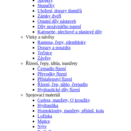
Spojlery
Stupačky
Uložení, dorazy tlumičů
Zámky dveří
Ostatní díly nástaveb
Díly nezávislého topení
Karoserie, plechové a plastové díly
Vleky a návěsy
Ramena, čepy, silentbloky
Dorazy a pouzdra
Točnice
Závěsy
Řízení, čepy, táhla, manžety
Čerpadlo řízení
Převodky řízení
Příslušenství řízení
Řízení, čep, táhlo, čerpadlo
Hydraulické díly řízení
Spojovací materiál
Gufera, manžety, O kroužky
Hydraulika
Homoklouby, manžety, přísluš. kola
Ložiska
Matice
Nýty