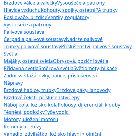
Brzdové válce a válečky
Vysoušeče a patrony
Hlavice vzduchu
Kohouty, spojky, ostatní
PA trubky
Posilovače, brzdiče
Ventily, regulátory
Vysoušeče a patrony
Palivová soustava
Čerpadla palivové soustavy
Nádrže palivové
Trubky palivové soustavy
Příslušenství palivové soustavy
Světla
Majáky, ostatní světla
Obrysová, poziční světla
Přídavná světla
Směrová světla
Světlomety, blikače
Zadní světla
Žárovky, patice, příslušenství
Nápravy
Brzdové hadice, trubky
Brzdové páky, lanovody
Brzdové čelisti, příslušenství
Čepy
Náboj kola, ložisko kola
Poloosy, diferenciál, klouby
Těsnění, podložky
Tyče vodící
Motory, uložení motoru
Řemeny a řetězy
Vahadlo, zdvihátko, ložisko hlavní + ojniční