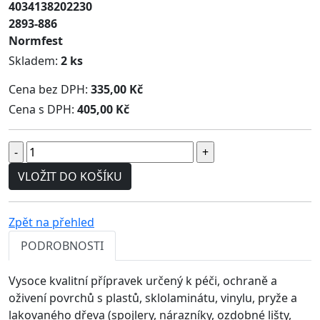
4034138202230
2893-886
Normfest
Skladem:
2 ks
Cena bez DPH:
335,00 Kč
Cena s DPH:
405,00 Kč
VLOŽIT DO KOŠÍKU
Zpět na přehled
PODROBNOSTI
Vysoce kvalitní přípravek určený k péči, ochraně a
oživení povrchů s plastů, sklolaminátu, vinylu, pryže a
lakovaného dřeva (spojlery, nárazníky, ozdobné lišty,