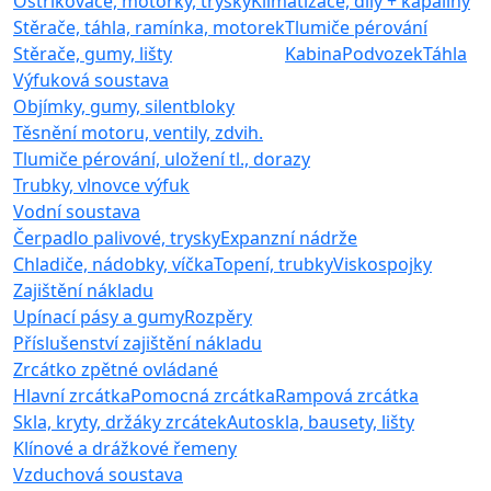
Ostřikovače, motorky, trysky
Klimatizace, díly + kapaliny
Stěrače, táhla, ramínka, motorek
Tlumiče pérování
Stěrače, gumy, lišty
Kabina
Podvozek
Táhla
Výfuková soustava
Objímky, gumy, silentbloky
Těsnění motoru, ventily, zdvih.
Tlumiče pérování, uložení tl., dorazy
Trubky, vlnovce výfuk
Vodní soustava
Čerpadlo palivové, trysky
Expanzní nádrže
Chladiče, nádobky, víčka
Topení, trubky
Viskospojky
Zajištění nákladu
Upínací pásy a gumy
Rozpěry
Příslušenství zajištění nákladu
Zrcátko zpětné ovládané
Hlavní zrcátka
Pomocná zrcátka
Rampová zrcátka
Skla, kryty, držáky zrcátek
Autoskla, bausety, lišty
Klínové a drážkové řemeny
Vzduchová soustava