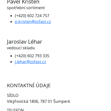
Pavel Kristen
spotřební sortiment
(+420) 602 724 757
p.kristen@zsfast.cz
Jaroslav Léhar
vedoucí skladu
(+420) 602 793 335
j.lehar@zsfast.cz
KONTAKTNÍ ÚDAJE
SÍDLO
Vikýřovická 1806, 787 01 Šumperk
TELEFON