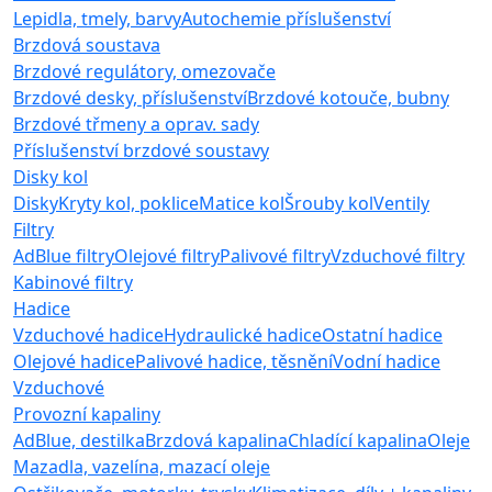
Lepidla, tmely, barvy
Autochemie příslušenství
Brzdová soustava
Brzdové regulátory, omezovače
Brzdové desky, příslušenství
Brzdové kotouče, bubny
Brzdové třmeny a oprav. sady
Příslušenství brzdové soustavy
Disky kol
Disky
Kryty kol, poklice
Matice kol
Šrouby kol
Ventily
Filtry
AdBlue filtry
Olejové filtry
Palivové filtry
Vzduchové filtry
Kabinové filtry
Hadice
Vzduchové hadice
Hydraulické hadice
Ostatní hadice
Olejové hadice
Palivové hadice, těsnění
Vodní hadice
Vzduchové
Provozní kapaliny
AdBlue, destilka
Brzdová kapalina
Chladící kapalina
Oleje
Mazadla, vazelína, mazací oleje