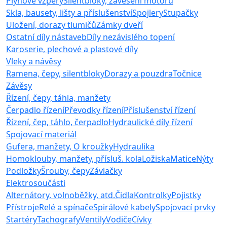
Plynové vzpěry
Silentbloky, zavěšení motoru
Skla, bausety, lišty a příslušenství
Spojlery
Stupačky
Uložení, dorazy tlumičů
Zámky dveří
Ostatní díly nástaveb
Díly nezávislého topení
Karoserie, plechové a plastové díly
Vleky a návěsy
Ramena, čepy, silentbloky
Dorazy a pouzdra
Točnice
Závěsy
Řízení, čepy, táhla, manžety
Čerpadlo řízení
Převodky řízení
Příslušenství řízení
Řízení, čep, táhlo, čerpadlo
Hydraulické díly řízení
Spojovací materiál
Gufera, manžety, O kroužky
Hydraulika
Homoklouby, manžety, přísluš. kola
Ložiska
Matice
Nýty
Podložky
Šrouby, čepy
Závlačky
Elektrosoučásti
Alternátory, volnoběžky, atd.
Čidla
Kontrolky
Pojistky
Přístroje
Relé a spínače
Spirálové kabely
Spojovací prvky
Startéry
Tachografy
Ventily
Vodiče
Cívky