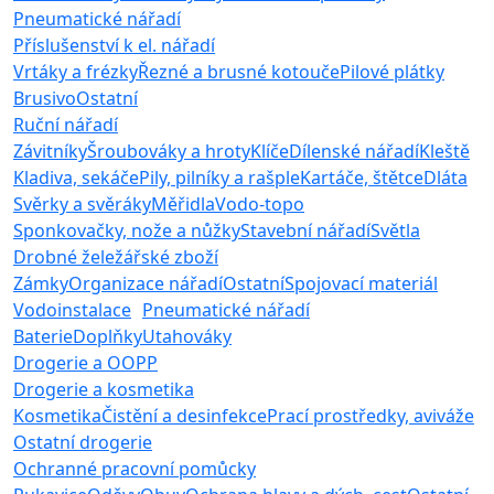
Pneumatické nářadí
Příslušenství k el. nářadí
Vrtáky a frézky
Řezné a brusné kotouče
Pilové plátky
Brusivo
Ostatní
Ruční nářadí
Závitníky
Šroubováky a hroty
Klíče
Dílenské nářadí
Kleště
Kladiva, sekáče
Pily, pilníky a rašple
Kartáče, štětce
Dláta
Svěrky a svěráky
Měřidla
Vodo-topo
Sponkovačky, nože a nůžky
Stavební nářadí
Světla
Drobné želežářské zboží
Zámky
Organizace nářadí
Ostatní
Spojovací materiál
Vodoinstalace
Pneumatické nářadí
Baterie
Doplňky
Utahováky
Drogerie a OOPP
Drogerie a kosmetika
Kosmetika
Čistění a desinfekce
Prací prostředky, aviváže
Ostatní drogerie
Ochranné pracovní pomůcky