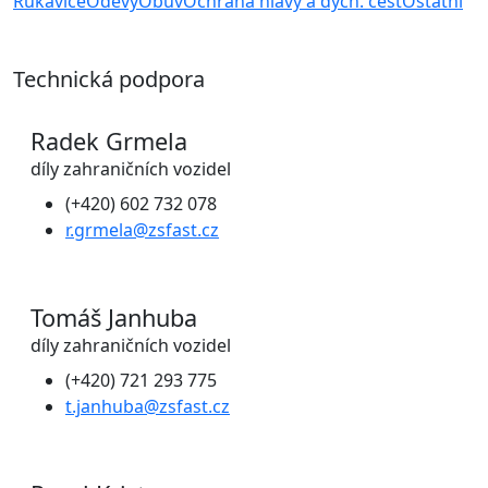
Rukavice
Oděvy
Obuv
Ochrana hlavy a dých. cest
Ostatní
Technická podpora
Radek Grmela
díly zahraničních vozidel
(+420) 602 732 078
r.grmela@zsfast.cz
Tomáš Janhuba
díly zahraničních vozidel
(+420) 721 293 775
t.janhuba@zsfast.cz