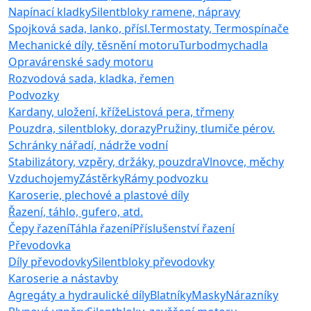
Napínací kladky
Silentbloky ramene, nápravy
Spojková sada, lanko, přísl.
Termostaty, Termospínače
Mechanické díly, těsnění motoru
Turbodmychadla
Opravárenské sady motoru
Rozvodová sada, kladka, řemen
Podvozky
Kardany, uložení, kříže
Listová pera, třmeny
Pouzdra, silentbloky, dorazy
Pružiny, tlumiče pérov.
Schránky nářadí, nádrže vodní
Stabilizátory, vzpěry, držáky, pouzdra
Vlnovce, měchy
Vzduchojemy
Zástěrky
Rámy podvozku
Karoserie, plechové a plastové díly
Řazení, táhlo, gufero, atd.
Čepy řazení
Táhla řazení
Příslušenství řazení
Převodovka
Díly převodovky
Silentbloky převodovky
Karoserie a nástavby
Agregáty a hydraulické díly
Blatníky
Masky
Nárazníky