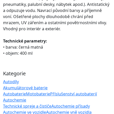
pneumatiky, palubní desky, nábytek apod.). Antistatický
a odpuzuje vodu. Navrací původní barvy a příjemně
voní. Ošetřené plochy dlouhodobě chrání před
mrazem, UV zářením a ostatními povětrnostními vlivy.
Vhodný pro interiér a exteriér.
Technické parametry:
• barva: černá matná
• objem: 400 ml
Kategorie
Autodíly
Akumulátorové baterie
Autobaterie
Motobaterie
Příslušenství autobaterií
Autochemie
Technické spreje a čističe
Autochemie přísady
Autochemie ve vozidle
Autochemie vně vozidla