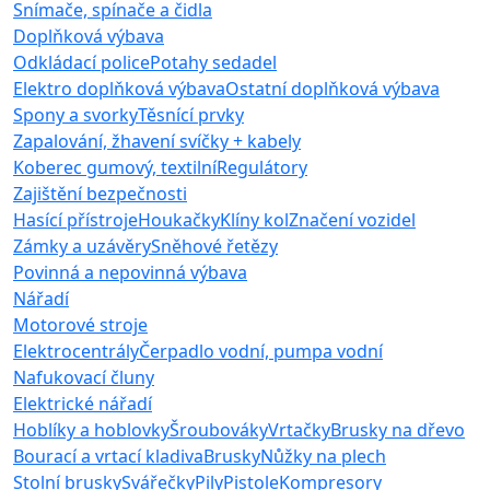
Snímače, spínače a čidla
Doplňková výbava
Odkládací police
Potahy sedadel
Elektro doplňková výbava
Ostatní doplňková výbava
Spony a svorky
Těsnící prvky
Zapalování, žhavení svíčky + kabely
Koberec gumový, textilní
Regulátory
Zajištění bezpečnosti
Hasící přístroje
Houkačky
Klíny kol
Značení vozidel
Zámky a uzávěry
Sněhové řetězy
Povinná a nepovinná výbava
Nářadí
Motorové stroje
Elektrocentrály
Čerpadlo vodní, pumpa vodní
Nafukovací čluny
Elektrické nářadí
Hoblíky a hoblovky
Šroubováky
Vrtačky
Brusky na dřevo
Bourací a vrtací kladiva
Brusky
Nůžky na plech
Stolní brusky
Svářečky
Pily
Pistole
Kompresory