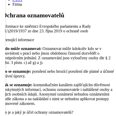
Firma
Ochrana
oznamovatelů
Informace ke směrnici Evropského parlamentu a Rady
EU)2019/1937 ze dne 23. října 2019 o ochraně osob
Shrnující informace
Kdo může oznamovat:
Oznamovat může kdokoliv kdo se v
souvislosti s prací nebo jinou obdobnou činností dozvěděl o
protiprávním jednání. Z oznamování jsou vyloučeny osoby dle § 2
odst. 3 písm. c) až g) a j).
Co se oznamuje:
porušení nebo hrozící porušení dle platné a účinné
právní úpravy.
Jak se oznamuje:
komunikačním kanálem zajišťujícím důvěrnost
poskytnutých informací, ochranu oznamovatele i nahlášené osoby a
jejich osobních údajů. Anonymní oznámení nebudou oznámeními
podle zákona a na nakládání s nimi se nebudou aplikovat postupy
stanovené zákonem.
Co je a jaký je účel ochrany oznamovatelů?