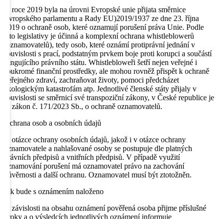
V roce 2019 byla na úrovni Evropské unie přijata směrnice
Evropského parlamentu a Rady EU)2019/1937 ze dne 23. října
2019 o ochraně osob, které oznamují porušení práva Unie. Podle
této legislativy je účinná a komplexní ochrana whistleblowerů
(oznamovatelů), tedy osob, které oznámí protiprávní jednání v
souvislosti s prací, podstatným prvkem boje proti korupci a součástí
fungujícího právního státu. Whistlebloweři šetří nejen veřejné i
soukromé finanční prostředky, ale mohou rovněž přispět k ochraně
veřejného zdraví, zachraňovat životy, pomoci předcházet
ekologickým katastrofám atp. Jednotlivé členské státy přijaly v
souvislosti se směrnicí své transpoziční zákony, v České republice je
to zákon č. 171/2023 Sb., o ochraně oznamovatelů.
Ochrana osob a osobních údajů
V otázce ochrany osobních údajů, jakož i v otázce ochrany
oznamovatele a nahlašované osoby se postupuje dle platných
právních předpisů a vnitřních předpisů. V případě využití
oznamování porušení má oznamovatel právo na zachování
důvěrnosti a další ochranu. Oznamovatel musí být ztotožněn.
Jak bude s oznámením naloženo
V závislosti na obsahu oznámení pověřená osoba přijme příslušné
kroky a o výsledcích jednotlivých oznámení informuje