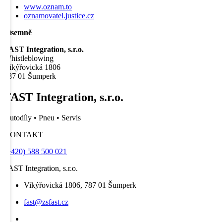
www.oznam.to
oznamovatel.justice.cz
Písemně
FAST Integration, s.r.o.
Whistleblowing
Vikýřovická 1806
787 01 Šumperk
FAST Integration, s.r.o.
Autodíly • Pneu • Servis
KONTAKT
(+420) 588 500 021
FAST Integration, s.r.o.
Vikýřovická 1806, 787 01 Šumperk
fast@zsfast.cz