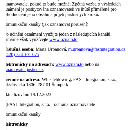
oznamovatele, pokud to bude možné. Zpětná vazba o výsledcích
oznámení je poskytována oznamovateli ve lhůtě přiměřené pro
vyhodnocení jeho obsahu a přijetí příslušných kroků.
Komunikační kanály (jak oznamovat porušení)
Pro učinění oznámení využijte jeden z následujících kanálů,
primárně však využívejte
www.oznam.to
.
Příslušná osoba:
Marta Urbanová,
m.urbanova@fastintegration.cz
,
(+420) 724 101 675
Elektronicky na adresách:
www.oznam.to
nebo na
oznamovatel.justice.cz
Písemně na adresu:
Whistleblowing, FAST Integration, s.r.o.,
Vikýřovická 1806, 787 01 Šumperk
Aktualizováno 19.12.2023.
Komunikační kanály
Elektronicky