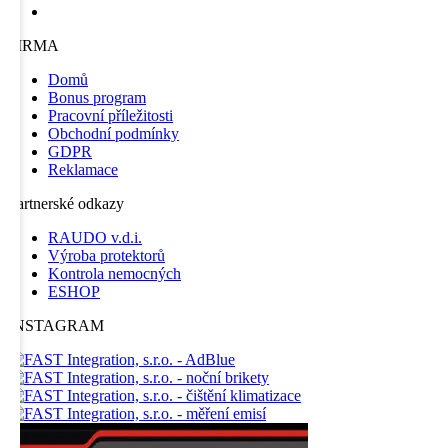
FIRMA
Domů
Bonus program
Pracovní příležitosti
Obchodní podmínky
GDPR
Reklamace
Partnerské odkazy
RAUDO v.d.i.
Výroba protektorů
Kontrola nemocných
ESHOP
INSTAGRAM