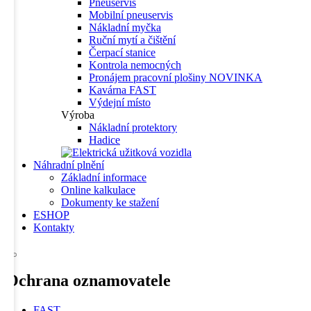
Pneuservis
Mobilní pneuservis
Nákladní myčka
Ruční mytí a čištění
Čerpací stanice
Kontrola nemocných
Pronájem pracovní plošiny
NOVINKA
Kavárna FAST
Výdejní místo
Výroba
Nákladní protektory
Hadice
Náhradní plnění
Základní informace
Online kalkulace
Dokumenty ke stažení
ESHOP
Kontakty
Ochrana oznamovatele
FAST