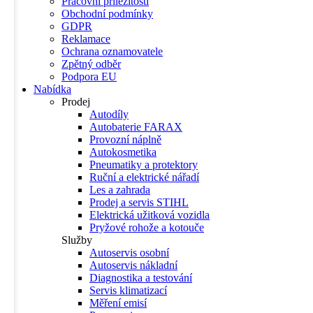
Pracovní příležitosti
Obchodní podmínky
GDPR
Reklamace
Ochrana oznamovatele
Zpětný odběr
Podpora EU
Nabídka
Prodej
Autodíly
Autobaterie FARAX
Provozní náplně
Autokosmetika
Pneumatiky a protektory
Ruční a elektrické nářadí
Les a zahrada
Prodej a servis STIHL
Elektrická užitková vozidla
Pryžové rohože a kotouče
Služby
Autoservis osobní
Autoservis nákladní
Diagnostika a testování
Servis klimatizací
Měření emisí