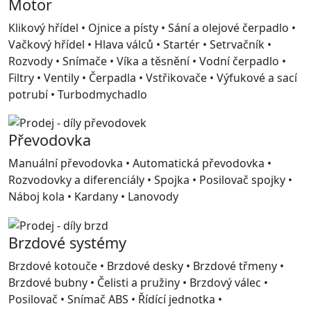
Motor
Klikový hřídel • Ojnice a písty • Sání a olejové čerpadlo •
Vačkový hřídel • Hlava válců • Startér • Setrvačník •
Rozvody • Snímače • Víka a těsnění • Vodní čerpadlo •
Filtry • Ventily • Čerpadla • Vstřikovače • Výfukové a sací
potrubí • Turbodmychadlo
Převodovka
Manuální převodovka • Automatická převodovka •
Rozvodovky a diferenciály • Spojka • Posilovač spojky •
Náboj kola • Kardany • Lanovody
Brzdové systémy
Brzdové kotouče • Brzdové desky • Brzdové třmeny •
Brzdové bubny • Čelisti a pružiny • Brzdový válec •
Posilovač • Snímač ABS • Řídící jednotka •