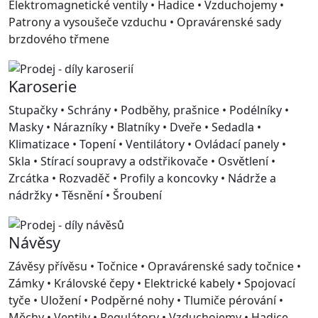
Elektromagnetické ventily • Hadice • Vzduchojemy •
Patrony a vysoušeče vzduchu • Opravárenské sady
brzdového třmene
Karoserie
Stupačky • Schrány • Podběhy, prašnice • Podélníky •
Masky • Nárazníky • Blatníky • Dveře • Sedadla •
Klimatizace • Topení • Ventilátory • Ovládací panely •
Skla • Stírací soupravy a odstřikovače • Osvětlení •
Zrcátka • Rozvaděč • Profily a koncovky • Nádrže a
nádržky • Těsnění • Šroubení
Návěsy
Závěsy přívěsu • Točnice • Opravárenské sady točnice •
Zámky • Královské čepy • Elektrické kabely • Spojovací
tyče • Uložení • Podpěrné nohy • Tlumiče pérování •
Měchy • Ventily • Regulátory • Vzduchojemy • Hadice