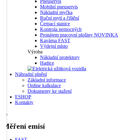
Pneuservis
Mobilní pneuservis
Nákladní myčka
Ruční mytí a čištění
Čerpací stanice
Kontrola nemocných
Pronájem pracovní plošiny
NOVINKA
Kavárna FAST
Výdejní místo
Výroba
Nákladní protektory
Hadice
Náhradní plnění
Základní informace
Online kalkulace
Dokumenty ke stažení
ESHOP
Kontakty
Měření
emisí
FAST