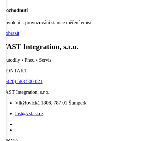
Rozhodnutí
Povolení k provozování stanice měření emisí
Zobrazit
FAST Integration, s.r.o.
Autodíly • Pneu • Servis
KONTAKT
(+420) 588 500 021
FAST Integration, s.r.o.
Vikýřovická 1806, 787 01 Šumperk
fast@zsfast.cz
FIRMA