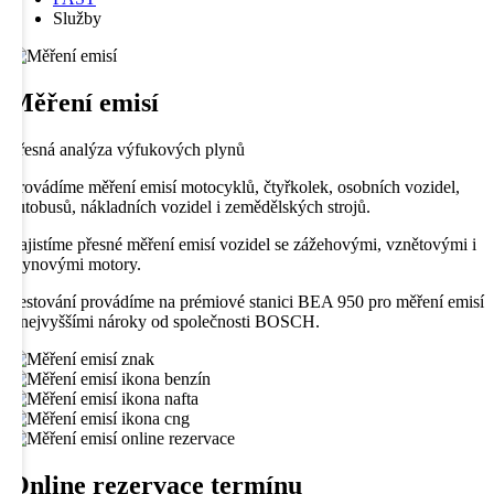
Služby
Měření emisí
Přesná analýza výfukových plynů
Provádíme měření emisí motocyklů, čtyřkolek, osobních vozidel,
autobusů, nákladních vozidel i zemědělských strojů.
Zajistíme přesné měření emisí vozidel se zážehovými, vznětovými i
plynovými motory.
Testování provádíme na prémiové stanici BEA 950 pro měření emisí
s nejvyššími nároky od společnosti BOSCH.
Online rezervace
termínu