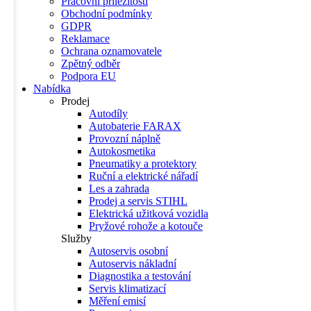
Pracovní příležitosti
Obchodní podmínky
GDPR
Reklamace
Ochrana oznamovatele
Zpětný odběr
Podpora EU
Nabídka
Prodej
Autodíly
Autobaterie FARAX
Provozní náplně
Autokosmetika
Pneumatiky a protektory
Ruční a elektrické nářadí
Les a zahrada
Prodej a servis STIHL
Elektrická užitková vozidla
Pryžové rohože a kotouče
Služby
Autoservis osobní
Autoservis nákladní
Diagnostika a testování
Servis klimatizací
Měření emisí